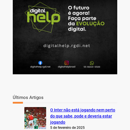
c
h
Últimos Artigos
O Inter não está jogando nem perto
do que sabe, pode e deveria estar
jogando
5 de fevereiro de 2025