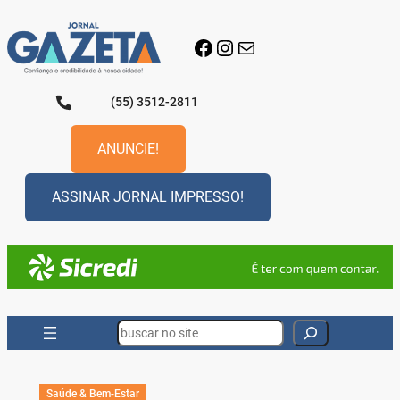
Pular
para
Facebook
Instagram
E-mail
o
conteúdo
(55) 3512-2811
ANUNCIE!
ASSINAR JORNAL IMPRESSO!
Search
Saúde & Bem-Estar