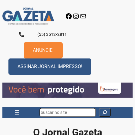
Pular
para
Facebook
Instagram
E-mail
o
conteúdo
(55) 3512-2811
ANUNCIE!
ASSINAR JORNAL IMPRESSO!
Search
O Jornal Gazeta