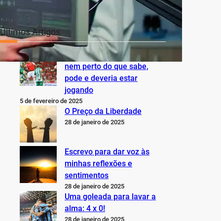
Últimos Artigos
O Inter não está jogando
nem perto do que sabe,
pode e deveria estar
jogando
5 de fevereiro de 2025
O Preço da Liberdade
28 de janeiro de 2025
Escrevo para dar voz às
minhas reflexões e
sentimentos
28 de janeiro de 2025
Uma goleada para lavar a
alma: 4 x 0!
28 de janeiro de 2025