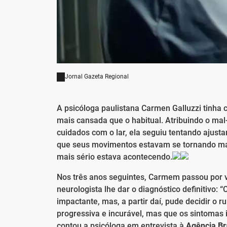
Jornal Gazeta Regional
A psicóloga paulistana Carmen Galluzzi tinha
mais cansada que o habitual. Atribuindo o mal-
cuidados com o lar, ela seguiu tentando ajusta
que seus movimentos estavam se tornando mais
mais sério estava acontecendo.
Nos três anos seguintes, Carmem passou por v
neurologista lhe dar o diagnóstico definitivo:
impactante, mas, a partir daí, pude decidir o
progressiva e incurável, mas que os sintomas 
contou a psicóloga em entrevista à
Agência Br