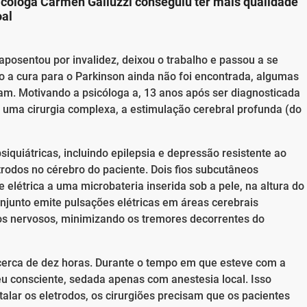
icóloga Carmen Galluzzi conseguiu ter mais qualidade
oal
posentou por invalidez, deixou o trabalho e passou a se
 a cura para o Parkinson ainda não foi encontrada, algumas
am. Motivando a psicóloga a, 13 anos após ser diagnosticada
 uma cirurgia complexa, a estimulação cerebral profunda (do
iquiátricas, incluindo epilepsia e depressão resistente ao
trodos no cérebro do paciente. Dois fios subcutâneos
e elétrica a uma microbateria inserida sob a pele, na altura do
njunto emite pulsações elétricas em áreas cerebrais
sos nervosos, minimizando os tremores decorrentes do
 cerca de dez horas. Durante o tempo em que esteve com a
eu consciente, sedada apenas com anestesia local. Isso
stalar os eletrodos, os cirurgiões precisam que os pacientes