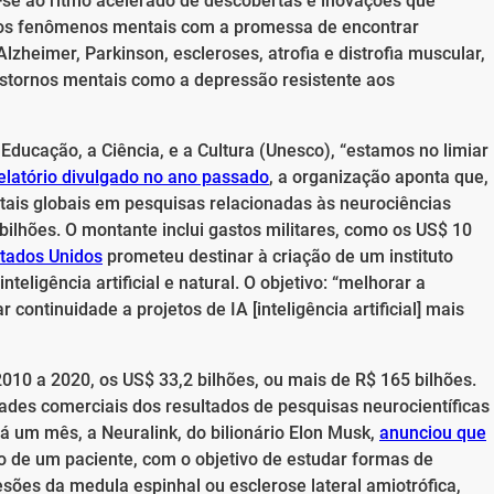
do-se ao ritmo acelerado de descobertas e inovações que
dos fenômenos mentais com a promessa de encontrar
zheimer, Parkinson, escleroses, atrofia e distrofia muscular,
anstornos mentais como a depressão resistente aos
ducação, a Ciência, e a Cultura (Unesco), “estamos no limiar
elatório divulgado no ano passado
, a organização aponta que,
ais globais em pesquisas relacionadas às neurociências
bilhões. O montante inclui gastos militares, como os US$ 10
tados Unidos
prometeu destinar à criação de um instituto
eligência artificial e natural. O objetivo: “melhorar a
ontinuidade a projetos de IA [inteligência artificial] mais
010 a 2020, os US$ 33,2 bilhões, ou mais de R$ 165 bilhões.
ades comerciais dos resultados de pesquisas neurocientíficas
á um mês, a Neuralink, do bilionário Elon Musk,
anunciou que
 de um paciente, com o objetivo de estudar formas de
esões da medula espinhal ou esclerose lateral amiotrófica,