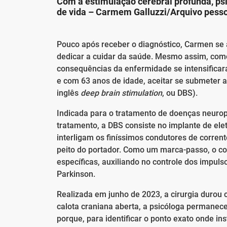
Com a estimulação cerebral profunda, ps
de vida –
Carmem Galluzzi/Arquivo pess
Pouco após receber o diagnóstico, Carmen se a
dedicar a cuidar da saúde. Mesmo assim, como
consequências da enfermidade se intensificar
e com 63 anos de idade, aceitar se submeter a
inglês
deep brain stimulation
, ou DBS).
Indicada para o tratamento de doenças neurops
tratamento, a DBS consiste no implante de ele
interligam os finíssimos condutores de corrent
peito do portador. Como um marca-passo, o co
específicas, auxiliando no controle dos impul
Parkinson.
Realizada em junho de 2023, a cirurgia durou
calota craniana aberta, a psicóloga permanec
porque, para identificar o ponto exato onde in