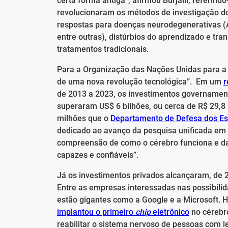
certa forma antiga”, afirmou Burjaili, referin
revolucionaram os métodos de investigação 
respostas para doenças neurodegenerativas (Al
entre outras), distúrbios do aprendizado e tr
tratamentos tradicionais.
Para a Organização das Nações Unidas para a E
de uma nova revolução tecnológica”. Em um
r
de 2013 a 2023, os investimentos governament
superaram US$ 6 bilhões, ou cerca de R$ 29,8 
milhões que o
Departamento de Defesa dos Es
dedicado ao avanço da pesquisa unificada em int
compreensão de como o cérebro funciona e dar c
capazes e confiáveis”.
Já os investimentos privados alcançaram, de 2
Entre as empresas interessadas nas possibilid
estão gigantes como a Google e a Microsoft. H
implantou o primeiro
chip
eletrônico
no cérebro
reabilitar o sistema nervoso de pessoas com l