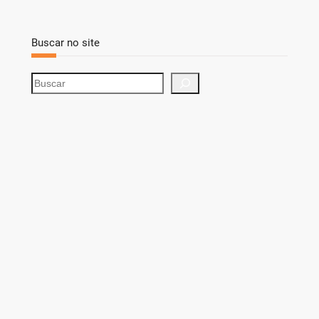
Buscar no site
S
e
a
r
c
h