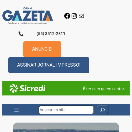
Pular
para
Facebook
Instagram
E-mail
o
conteúdo
(55) 3512-2811
ANUNCIE!
ASSINAR JORNAL IMPRESSO!
Search