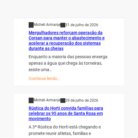
Geral
Destaque
Micheli Armanje
31 de julho de 2026
Mergulhadores reforçam operação da
Corsan para manter o abastecimento e
acelerar a recuperação dos sistemas
durante as cheias
Enquanto a maioria das pessoas enxerga
apenas a água que chega às torneiras,
existe uma…
Continue lendo…
Destaque
Micheli Armanje
29 de julho de 2026
Rústica do Horti convida famílias para
celebrar os 95 anos de Santa Rosa em
movimento
A 3ª Rústica do Horti está chegando e
promete reunir atletas, famílias e