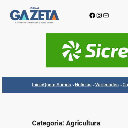
Pular
para
Facebook
Instagram
E-mail
o
conteúdo
Início
Quem Somos
Notícias
Variedades
Co
Categoria:
Agricultura