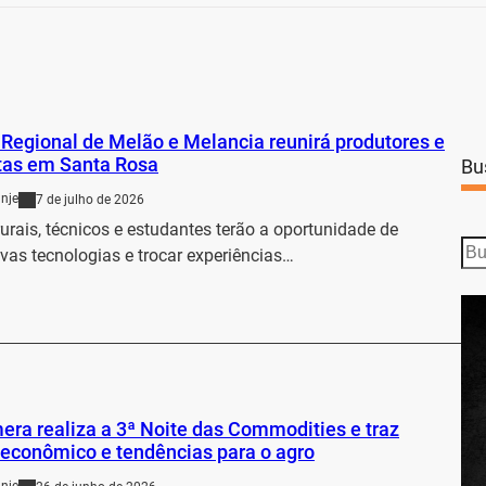
Regional de Melão e Melancia reunirá produtores e
tas em Santa Rosa
Bu
nje
7 de julho de 2026
urais, técnicos e estudantes terão a oportunidade de
S
vas tecnologias e trocar experiências…
e
…
a
r
c
h
ra realiza a 3ª Noite das Commodities e traz
econômico e tendências para o agro