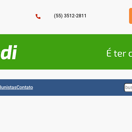
(55) 3512-2811
Sea
lunistas
Contato