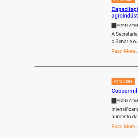
Capacitaçã
agroindús
Micheli Arma
A Secretari
o Senar e o
Read More
Agricultura
Coopermil
Micheli Arma
Intensifica
aumento da
Read More