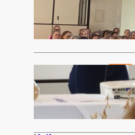
em Boa Vis
Micheli Arma
A qualifica
pilares para
Read More
Agricultura
Festival d
Rosa rumo
Micheli Arma
O tradicion
região de S
Read More