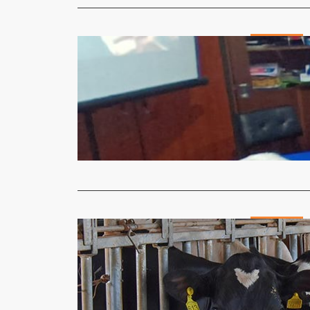
Agricultura
Produtores
agregação 
Micheli Arma
Associados 
São Luiz Go
Read More
Agricultura
Cotrirosa 
primeira v
Micheli Arma
Pela primei