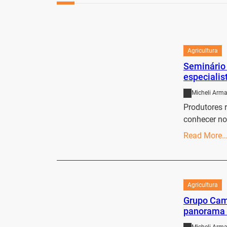
Agricultura
Seminário 
especialis
Micheli Arma
Produtores r
conhecer no
Read More
Agricultura
Grupo Came
panorama 