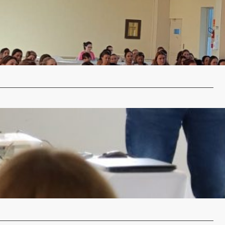
ta do Buricá
nje
26 de janeiro de 2026
ção contínua de quem atua na educação básica é um dos
 garantir…
…
e Pratos Derivados de Soja mobiliza região de Santa
 à Fenasoja 2026
nje
10 de dezembro de 2025
al Festival de Pratos Derivados de Soja deve movimentar a
anta Rosa…
…