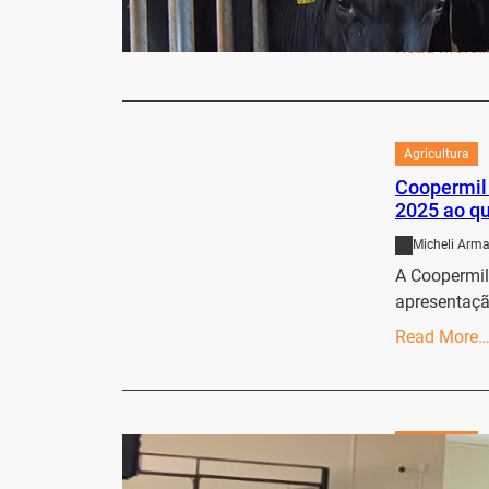
aos produtor
Read More
Agricultura
Coopermil 
2025 ao qu
Micheli Arma
A Coopermil
apresentaçã
Read More
Agricultura
Formação e