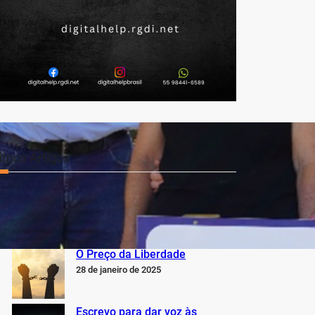
timos Artigos
O Inter não está jogando nem
perto do que sabe, pode e
deveria estar jogando
5 de fevereiro de 2025
O Preço da Liberdade
28 de janeiro de 2025
Escrevo para dar voz às