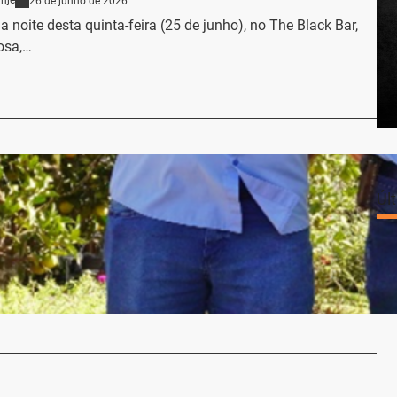
nje
26 de junho de 2026
 noite desta quinta-feira (25 de junho), no The Black Bar,
osa,…
…
ria Familiar Seibert é inaugurada em Campina das
Úl
nje
14 de abril de 2026
 inaugurada na sexta-feira (10/04), a Agroindústria
bert, da localidade de Linha Primeiro de…
…