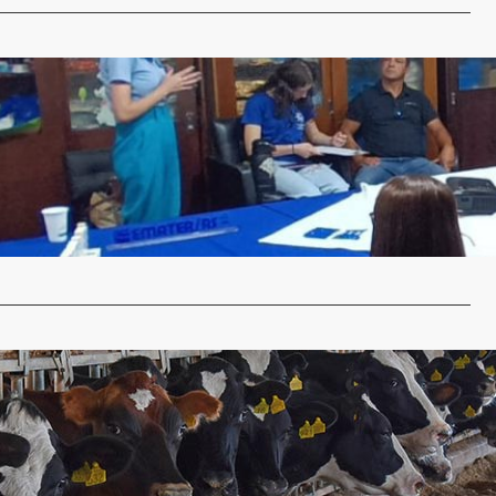
 de São Luiz Gonzaga discutem estratégias para
de valor e comercialização de produtos
nje
13 de março de 2026
da Cooperativa Agroindustrial de Artesãos (Cooparte) de
nzaga e representantes da Feira…
…
antecipa pagamento aos produtores de leite pela
ez na história
nje
13 de fevereiro de 2026
ra vez em sua história, a Cotrirosa antecipa o pagamento