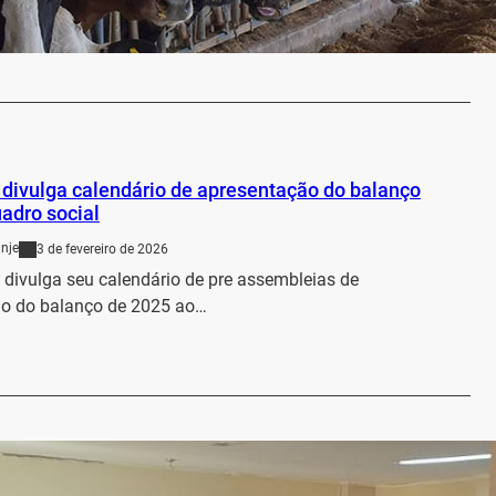
es de leite.…
…
divulga calendário de apresentação do balanço
adro social
nje
3 de fevereiro de 2026
 divulga seu calendário de pre assembleias de
o do balanço de 2025 ao…
…
m boas práticas fortalece a alimentação escolar