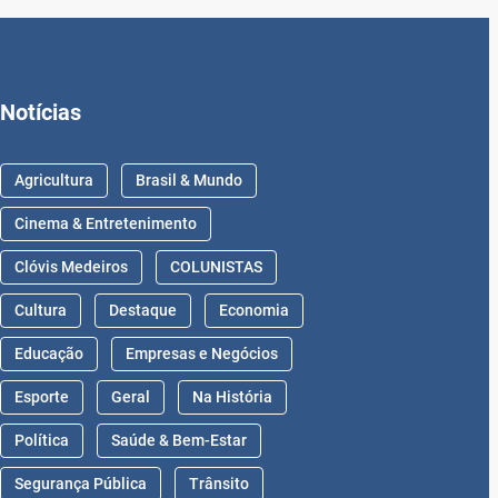
Notícias
Agricultura
Brasil & Mundo
Cinema & Entretenimento
Clóvis Medeiros
COLUNISTAS
Cultura
Destaque
Economia
Educação
Empresas e Negócios
Esporte
Geral
Na História
Política
Saúde & Bem-Estar
Segurança Pública
Trânsito