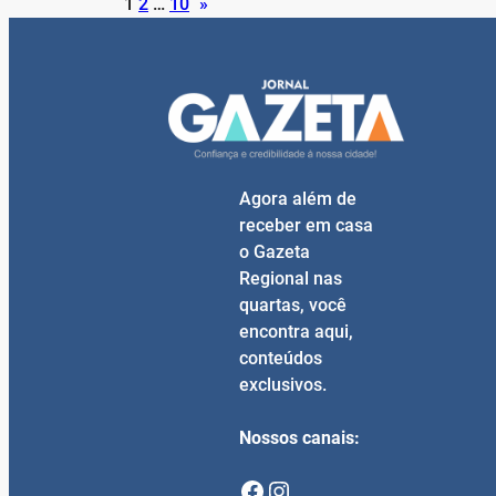
1
2
…
10
»
Agora além de
receber em casa
o Gazeta
Regional nas
quartas, você
encontra aqui,
conteúdos
exclusivos.
Nossos canais:
Facebook
Instagram