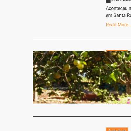
Micheli Arma
Aconteceu na
em Santa R
Read More
Agricultura
Agroindúst
Missões
Micheli Arma
Oficialmente
Familiar Sei
Read More
Agricultura