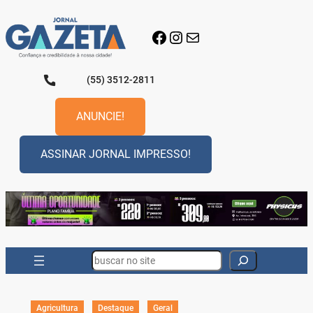
Pular
para
Facebook
Instagram
E-mail
o
conteúdo
(55) 3512-2811
ANUNCIE!
ASSINAR JORNAL IMPRESSO!
Search
Agricultura
Destaque
Geral