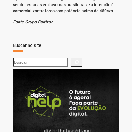
sendo testadas em lavouras brasileiras e a intenção é
comercializar tratores com potência acima de 450cvs.
Fonte Grupo Cultivar
Buscar no site
S
e
a
r
c
h