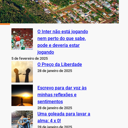
Últimos Artigos
O Inter não está jogando
nem perto do que sabe,
pode e deveria estar
jogando
5 de fevereiro de 2025
O Preço da Liberdade
28 de janeiro de 2025
Escrevo para dar voz às
minhas reflexões e
sentimentos
28 de janeiro de 2025
Uma goleada para lavar a
alma: 4 x 0!
28 de janeiro de 2025