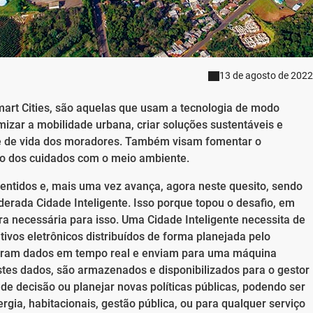
13 de agosto de 2022
art Cities, são aquelas que usam a tecnologia de modo
imizar a mobilidade urbana, criar soluções sustentáveis e
de de vida dos moradores. Também visam fomentar o
ão dos cuidados com o meio ambiente.
ntidos e, mais uma vez avança, agora neste quesito, sendo
erada Cidade Inteligente. Isso porque topou o desafio, em
tura necessária para isso. Uma Cidade Inteligente necessita de
tivos eletrônicos distribuídos de forma planejada pelo
pturam dados em tempo real e enviam para uma máquina
estes dados, são armazenados e disponibilizados para o gestor
 de decisão ou planejar novas políticas públicas, podendo ser
gia, habitacionais, gestão pública, ou para qualquer serviço