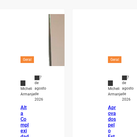
Geral
Geral
7
7
de
de
agosto
agosto
Micheli
Micheli
de
de
Armanje
Armanje
2026
2026
Alt
Apr
a
ova
Co
dos
mpl
pel
exi
o
dad
Est