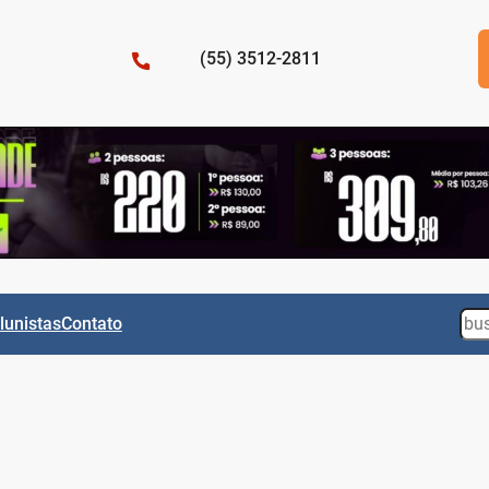
(55) 3512-2811
Sea
lunistas
Contato