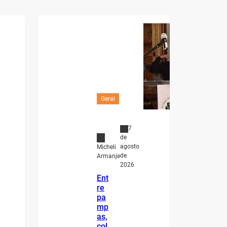
Geral
7
de
agosto
Micheli
de
Armanje
2026
Ent
re
pa
mp
as,
col