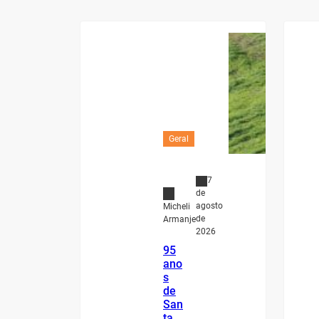
Geral
7
de
agosto
Micheli
de
Armanje
2026
95
ano
s
de
San
ta