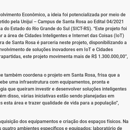
lvimento Econômico, a ideia foi potencializada por meio de
ido pela Unijuí – Campus de Santa Rosa ao Edital 04/2021
a do Estado do Rio Grande do Sul (SICT-RS). “Este projeto foi
r a área de Cidades Inteligentes e Internet das Coisas (IoT)
a de Santa Rosa é parceria neste projeto, disponibilizando a
volvimento de soluções inovadores em IoT e Cidades
ntrapartidas, este projeto movimenta mais de R$ 1.300.000,00”,
que também coordena o projeto em Santa Rosa, frisa que a
cebe uma infraestrutura com equipamentos, pronta e
ia que queiram investir e desenvolver soluções inteligentes
lém disso, várias iniciativas estão sendo planejadas em
s esta área e trazer qualidade de vida para a população”,
aquisição dos equipamentos e criação dos espaços físicos. Na
 quatro ambientes específicos e equipados: laboratório de