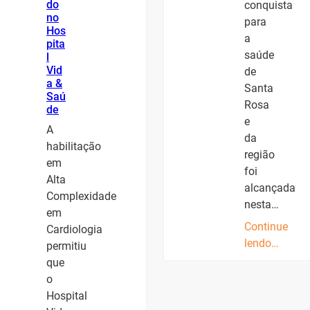
do
conquista
no
para
Hos
a
pita
saúde
l
Vid
de
a &
Santa
Saú
Rosa
de
e
A
da
habilitação
região
em
foi
Alta
alcançada
Complexidade
nesta…
em
Continue
Cardiologia
lendo…
permitiu
que
o
Hospital