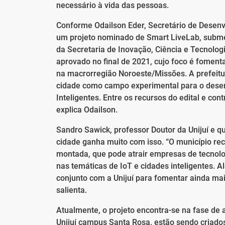
necessário à vida das pessoas.
Conforme Odailson Eder, Secretário de Desenvo
um projeto nominado de Smart LiveLab, submet
da Secretaria de Inovação, Ciência e Tecnologi
aprovado no final de 2021, cujo foco é fomenta
na macrorregião Noroeste/Missões. A prefeitur
cidade como campo experimental para o desen
Inteligentes. Entre os recursos do edital e co
explica Odailson.
Sandro Sawick, professor Doutor da Unijuí e 
cidade ganha muito com isso. “O município re
montada, que pode atrair empresas de tecnolog
nas temáticas de IoT e cidades inteligentes. A
conjunto com a Unijuí para fomentar ainda mai
salienta.
Atualmente, o projeto encontra-se na fase de 
Unijuí campus Santa Rosa, estão sendo criados