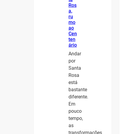
Ros
a,
ru
mo
ao
Cen
ten
ário
Andar
por
Santa
Rosa
está
bastante
diferente.
Em
pouco
tempo,
as
transformações