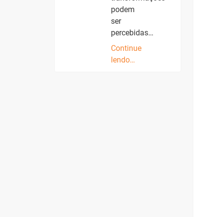
podem
ser
percebidas…
Continue
lendo…