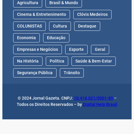
Agricultura
Brasil & Mundo
Cinema & Entretenimento
Clóvis Medeiros
COLUNISTAS
Cultura
Destaque
Economia
Educação
Empresas e Negócios
Esporte
Geral
Na História
Política
Saúde & Bem-Estar
Segurança Pública
Trânsito
© 2024 Jornal Gazeta. CNPJ:
10.418.021/0001-85
–
Todos os Direitos Reservados – by
Digital Help Brasil