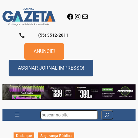
Pular
para
Facebook
Instagram
E-mail
o
conteúdo
(55) 3512-2811
ANUNCIE!
ASSINAR JORNAL IMPRESSO!
Search
Destaque
Segurança Pública