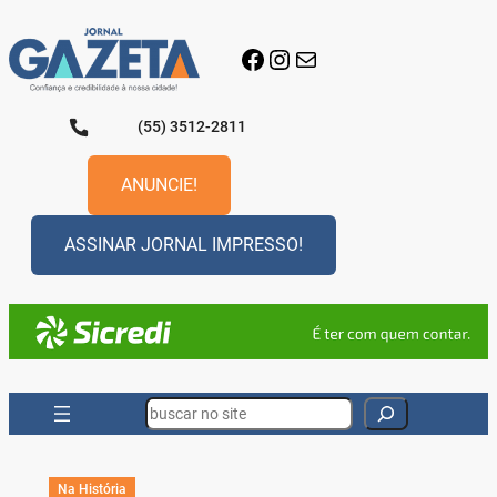
Pular
para
Facebook
Instagram
E-mail
o
conteúdo
(55) 3512-2811
ANUNCIE!
ASSINAR JORNAL IMPRESSO!
Search
Na História