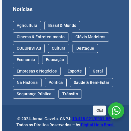
Notícias
Agricultura
Brasil & Mundo
Cinema & Entretenimento
Clóvis Medeiros
COLUNISTAS
Cultura
Destaque
Economia
Educação
Empresas e Negócios
Esporte
Geral
Na História
Política
Saúde & Bem-Estar
Segurança Pública
Trânsito
Olá!
© 2024 Jornal Gazeta. CNPJ:
10.418.021/0001-85
–
Todos os Direitos Reservados – by
Digital Help Brasil