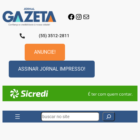
Pular
para
Facebook
Instagram
E-mail
o
conteúdo
(55) 3512-2811
ANUNCIE!
ASSINAR JORNAL IMPRESSO!
Search