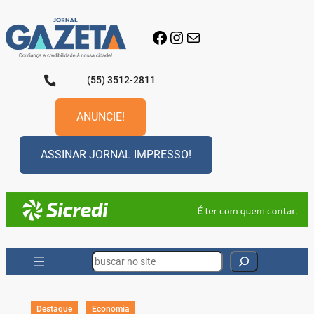
Pular
para
Facebook
Instagram
E-mail
o
conteúdo
(55) 3512-2811
ANUNCIE!
ASSINAR JORNAL IMPRESSO!
Search
Destaque
Economia