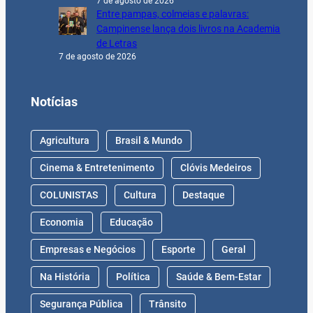
7 de agosto de 2026
Entre pampas, colmeias e palavras:
Campinense lança dois livros na Academia
de Letras
7 de agosto de 2026
Notícias
Agricultura
Brasil & Mundo
Cinema & Entretenimento
Clóvis Medeiros
COLUNISTAS
Cultura
Destaque
Economia
Educação
Empresas e Negócios
Esporte
Geral
Na História
Política
Saúde & Bem-Estar
Segurança Pública
Trânsito