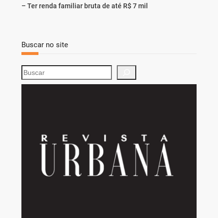
– Ter renda familiar bruta de até R$ 7 mil
Buscar no site
S
e
a
r
c
h