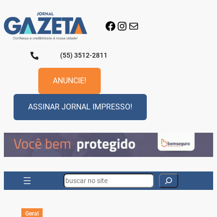
Pular
para
Facebook
Instagram
E-mail
o
conteúdo
(55) 3512-2811
ANUNCIE!
ASSINAR JORNAL IMPRESSO!
Search
Geral