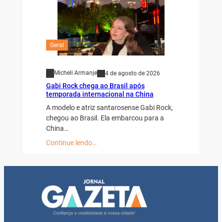
Geral
Micheli Armanje
4 de agosto de 2026
Gabi Rock chega ao Brasil após
temporada internacional na China
A modelo e atriz santarosense Gabi Rock,
chegou ao Brasil. Ela embarcou para a
China…
Continue lendo…