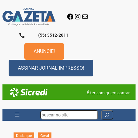
Pular
para
Facebook
Instagram
E-mail
o
conteúdo
(55) 3512-2811
ANUNCIE!
ASSINAR JORNAL IMPRESSO!
Search
Destaque
Geral