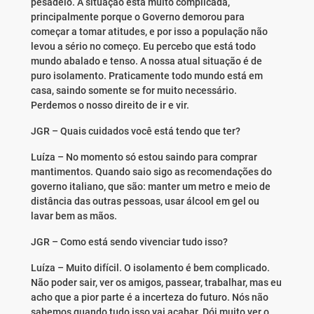
pesadelo. A situação está muito complicada,
principalmente porque o Governo demorou para
começar a tomar atitudes, e por isso a população não
levou a sério no começo. Eu percebo que está todo
mundo abalado e tenso. A nossa atual situação é de
puro isolamento. Praticamente todo mundo está em
casa, saindo somente se for muito necessário.
Perdemos o nosso direito de ir e vir.
JGR – Quais cuidados você está tendo que ter?
Luíza – No momento só estou saindo para comprar
mantimentos. Quando saio sigo as recomendações do
governo italiano, que são: manter um metro e meio de
distância das outras pessoas, usar álcool em gel ou
lavar bem as mãos.
JGR – Como está sendo vivenciar tudo isso?
Luíza – Muito difícil. O isolamento é bem complicado.
Não poder sair, ver os amigos, passear, trabalhar, mas eu
acho que a pior parte é a incerteza do futuro. Nós não
sabemos quando tudo isso vai acabar. Dói muito ver o