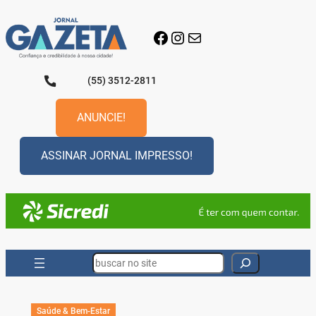
Pular
para
Facebook
Instagram
E-mail
o
conteúdo
(55) 3512-2811
ANUNCIE!
ASSINAR JORNAL IMPRESSO!
Search
Saúde & Bem-Estar