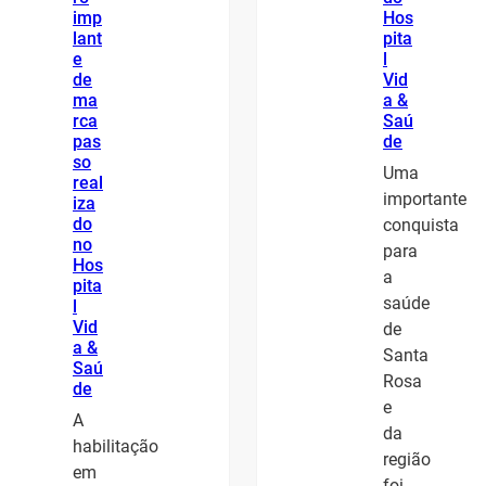
imp
Hos
lant
pita
e
l
de
Vid
ma
a &
rca
Saú
pas
de
so
Uma
real
importante
iza
do
conquista
no
para
Hos
a
pita
saúde
l
Vid
de
a &
Santa
Saú
Rosa
de
e
A
da
habilitação
região
em
foi