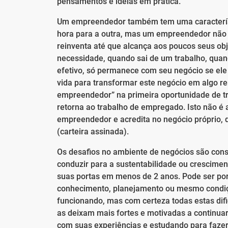
pensamentos e ideias em prática.
Um empreendedor também tem uma característ
hora para a outra, mas um empreendedor não de
reinventa até que alcança aos poucos seus ob
necessidade, quando sai de um trabalho, qua
efetivo, só permanece com seu negócio se el
vida para transformar este negócio em algo r
empreendedor” na primeira oportunidade de tr
retorna ao trabalho de empregado. Isto não é 
empreendedor e acredita no negócio próprio, 
(carteira assinada).
Os desafios no ambiente de negócios são cons
conduzir para a sustentabilidade ou crescimen
suas portas em menos de 2 anos. Pode ser por 
conhecimento, planejamento ou mesmo condiçõ
funcionando, mas com certeza todas estas dif
as deixam mais fortes e motivadas a continua
com suas experiências e estudando para fazer