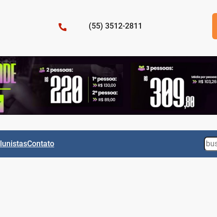
(55) 3512-2811
Sea
lunistas
Contato