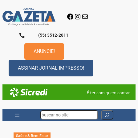
Pular
para
Facebook
Instagram
E-mail
o
conteúdo
(55) 3512-2811
ANUNCIE!
ASSINAR JORNAL IMPRESSO!
Search
Saúde & Bem-Estar