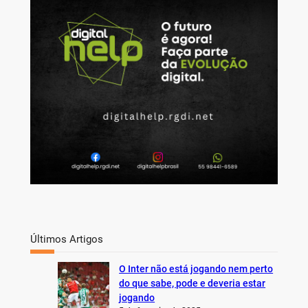
c
h
Últimos Artigos
O Inter não está jogando nem perto
do que sabe, pode e deveria estar
jogando