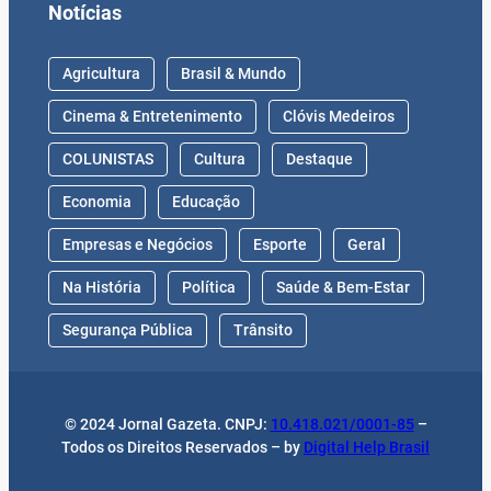
Economia
Educação
Empresas e Negócios
Esporte
Geral
Na História
Política
Saúde & Bem-Estar
Segurança Pública
Trânsito
© 2024 Jornal Gazeta. CNPJ:
10.418.021/0001-85
–
Todos os Direitos Reservados – by
Digital Help Brasil