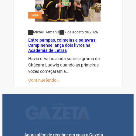
Geral
Micheli Armanje
7 de agosto de 2026
Entre pampas, colmeias e palavras:
Campinense lança dois livros na
Academia de Letras
Havia orvalho ainda sobre a grama da
Chácara Ludwig quando as primeiras
vozes começaram a…
Continue lendo…
Agora além de receber em casa o Gazeta