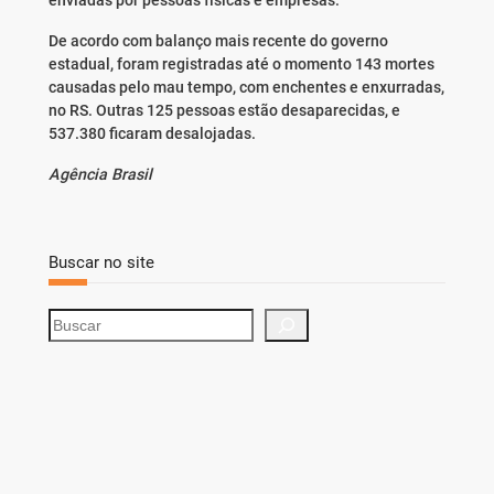
enviadas por pessoas físicas e empresas.
De acordo com balanço mais recente do governo
estadual, foram registradas até o momento 143 mortes
causadas pelo mau tempo, com enchentes e enxurradas,
no RS. Outras 125 pessoas estão desaparecidas, e
537.380 ficaram desalojadas.
Agência Brasil
Buscar no site
S
e
a
r
c
h