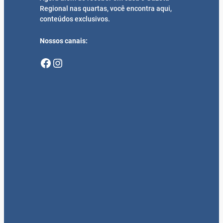
Regional nas quartas, você encontra aqui,
conteúdos exclusivos.
Nossos canais:
Facebook
Instagram
Mais Recentes
95 anos de Santa Rosa, rumo ao
Centenário