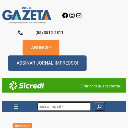
Pular
para
Facebook
Instagram
E-mail
o
conteúdo
(55) 3512-2811
ANUNCIE!
ASSINAR JORNAL IMPRESSO!
Search
Destaque