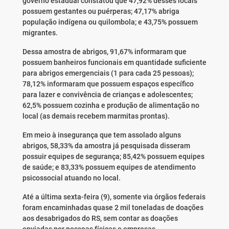
governo estadual constatou que 47,92% desses locais
possuem gestantes ou puérperas; 47,17% abriga
população indígena ou quilombola; e 43,75% possuem
migrantes.
Dessa amostra de abrigos, 91,67% informaram que
possuem banheiros funcionais em quantidade suficiente
para abrigos emergenciais (1 para cada 25 pessoas);
78,12% informaram que possuem espaços específico
para lazer e convivência de crianças e adolescentes;
62,5% possuem cozinha e produção de alimentação no
local (as demais recebem marmitas prontas).
Em meio à insegurança que tem assolado alguns
abrigos, 58,33% da amostra já pesquisada disseram
possuir equipes de segurança; 85,42% possuem equipes
de saúde; e 83,33% possuem equipes de atendimento
psicossocial atuando no local.
Até a última sexta-feira (9), somente via órgãos federais
foram encaminhadas quase 2 mil toneladas de doações
aos desabrigados do RS, sem contar as doações