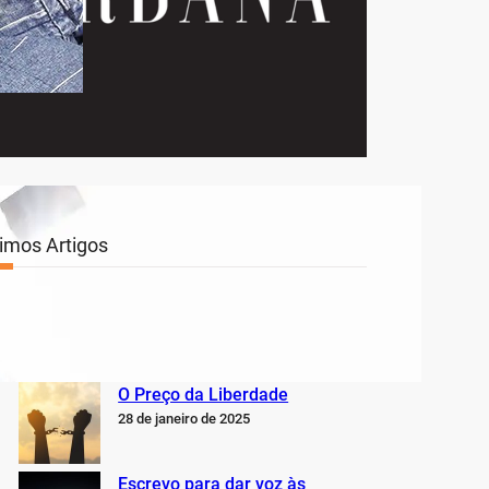
timos Artigos
O Inter não está jogando nem
perto do que sabe, pode e
deveria estar jogando
5 de fevereiro de 2025
O Preço da Liberdade
28 de janeiro de 2025
Escrevo para dar voz às