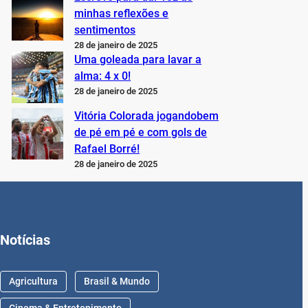
minhas reflexões e
sentimentos
28 de janeiro de 2025
Uma goleada para lavar a
alma: 4 x 0!
28 de janeiro de 2025
Vitória Colorada jogandobem
de pé em pé e com gols de
Rafael Borré!
28 de janeiro de 2025
Notícias
Agricultura
Brasil & Mundo