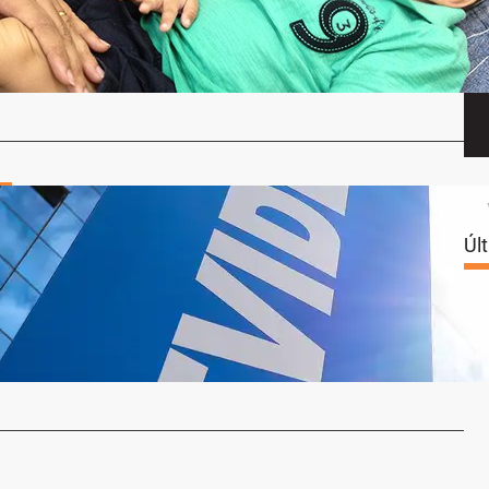
 setembro de 2024, foi publicada a Portaria PRES/INSS Nº
stabelece…
…
o
ja Ajustar Prazos de Auxílio-doença Concedido
Úl
ia
0 de agosto de 2024
 Nacional do Seguro Social (INSS) está em processo de
 das regras para…
…