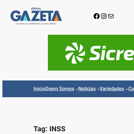
Pular
para
Facebook
Instagram
E-mail
o
conteúdo
Início
Quem Somos
Notícias
Variedades
Co
Tag:
INSS