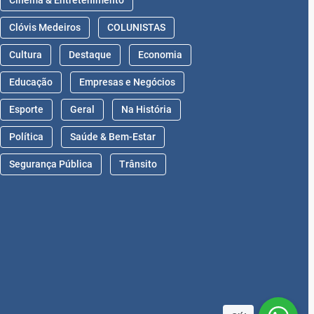
Cinema & Entretenimento
Clóvis Medeiros
COLUNISTAS
Cultura
Destaque
Economia
Educação
Empresas e Negócios
Esporte
Geral
Na História
Política
Saúde & Bem-Estar
Segurança Pública
Trânsito