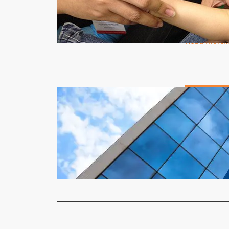
No dia 6 de
1745, que e
Read More
Brasil & Mund
INSS Plane
Sem Períc
Redação
3
O Instituto
reavaliação
Read More