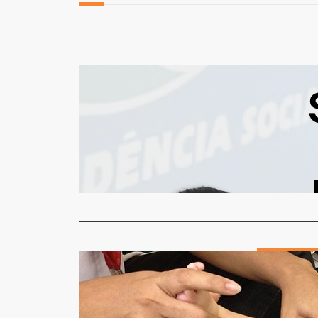
COLUNISTAS
Mitos e Ve
Redação
2
O INSS (Ins
fundamental
Read More
Saúde & Bem-E
INSS publi
especial à
Redação
1