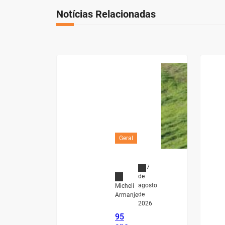
Notícias Relacionadas
Geral
7
de
agosto
Micheli
de
Armanje
2026
95