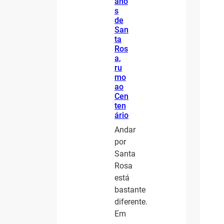
ano
s
de
San
ta
Ros
a,
ru
mo
ao
Cen
ten
ário
Andar
por
Santa
Rosa
está
bastante
diferente.
Em