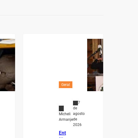
Geral
7
de
agosto
Micheli
de
Armanje
2026
Ent