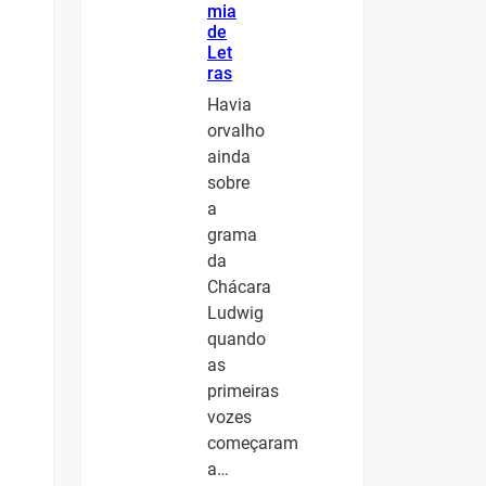
mia
de
Let
ras
Havia
orvalho
ainda
sobre
a
grama
da
Chácara
Ludwig
quando
as
primeiras
vozes
começaram
a…