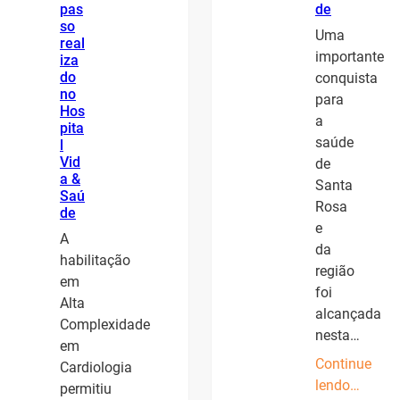
pas
de
so
Uma
real
importante
iza
do
conquista
no
para
Hos
a
pita
saúde
l
Vid
de
a &
Santa
Saú
Rosa
de
e
A
da
habilitação
região
em
foi
Alta
alcançada
Complexidade
nesta…
em
Continue
Cardiologia
lendo…
permitiu