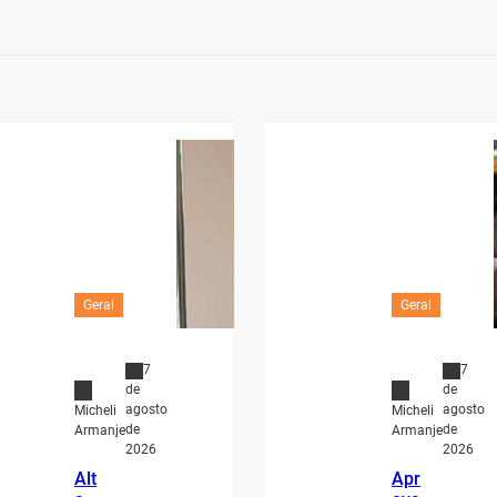
Geral
Geral
7
7
de
de
agosto
agosto
Micheli
Micheli
de
de
Armanje
Armanje
2026
2026
Alt
Apr