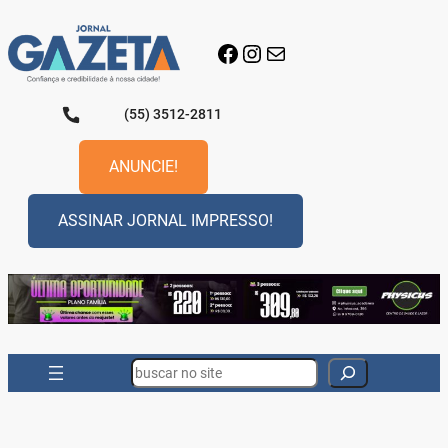
Pular
para
Facebook
Instagram
E-mail
o
conteúdo
(55) 3512-2811
ANUNCIE!
ASSINAR JORNAL IMPRESSO!
Search