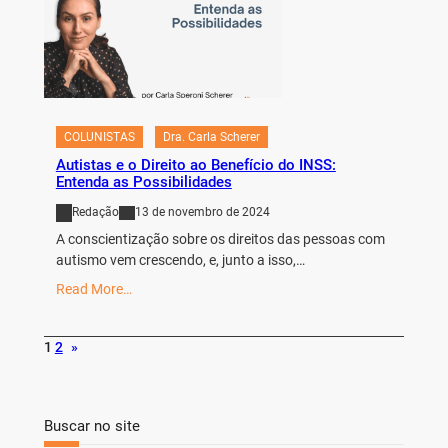
COLUNISTAS
Dra. Carla Scherer
Autistas e o Direito ao Benefício do INSS:
Entenda as Possibilidades
Redação
13 de novembro de 2024
A conscientização sobre os direitos das pessoas com
autismo vem crescendo, e, junto a isso,…
Read More…
1
2
»
Buscar no site