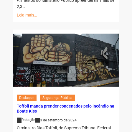
Alimentos do Ministério Público apreenderam mais de
2,3…
Leia mais…
Destaque
Segurança Pública
Toffoli manda prender condenados pelo incêndio na
Boate Kiss
Redação
3 de setembro de 2024
O ministro Dias Toffoli, do Supremo Tribunal Federal