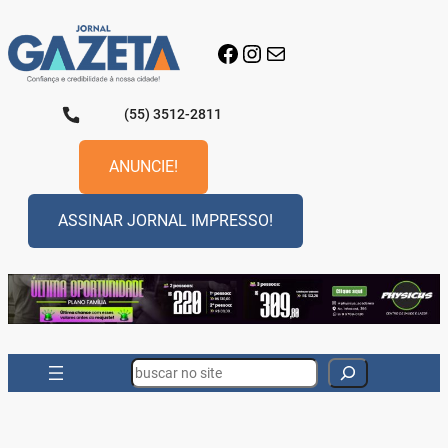
Pular
para
Facebook
Instagram
E-mail
o
conteúdo
(55) 3512-2811
ANUNCIE!
ASSINAR JORNAL IMPRESSO!
Search