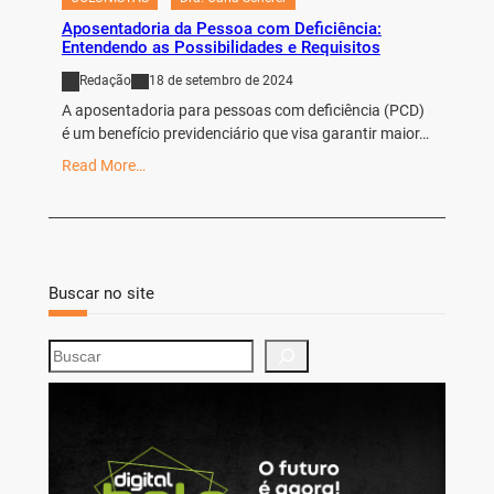
Aposentadoria da Pessoa com Deficiência:
Entendendo as Possibilidades e Requisitos
Redação
18 de setembro de 2024
A aposentadoria para pessoas com deficiência (PCD)
é um benefício previdenciário que visa garantir maior…
Read More…
Buscar no site
S
e
a
r
c
h