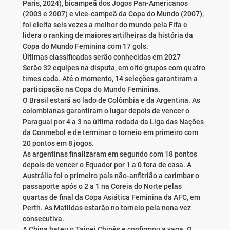
Paris, 2024), bicampeã dos Jogos Pan-Americanos
(2003 e 2007) e vice-campeã da Copa do Mundo (2007),
foi eleita seis vezes a melhor do mundo pela Fifa e
lidera o ranking de maiores artilheiras da história da
Copa do Mundo Feminina com 17 gols.
Últimas classificadas serão conhecidas em 2027
Serão 32 equipes na disputa, em oito grupos com quatro
times cada. Até o momento, 14 seleções garantiram a
participação na Copa do Mundo Feminina.
O Brasil estará ao lado de Colômbia e da Argentina. As
colombianas garantiram o lugar depois de vencer o
Paraguai por 4 a 3 na última rodada da Liga das Nações
da Conmebol e de terminar o torneio em primeiro com
20 pontos em 8 jogos.
As argentinas finalizaram em segundo com 18 pontos
depois de vencer o Equador por 1 a 0 fora de casa. A
Austrália foi o primeiro país não-anfitrião a carimbar o
passaporte após o 2 a 1 na Coreia do Norte pelas
quartas de final da Copa Asiática Feminina da AFC, em
Perth. As Matildas estarão no torneio pela nona vez
consecutiva.
A China bateu o Taipei Chinês e confirmou a vaga. O