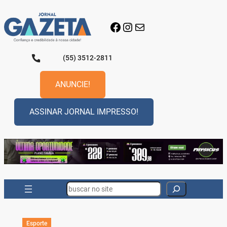
Pular
para
Facebook
Instagram
E-mail
o
conteúdo
(55) 3512-2811
ANUNCIE!
ASSINAR JORNAL IMPRESSO!
Search
Esporte