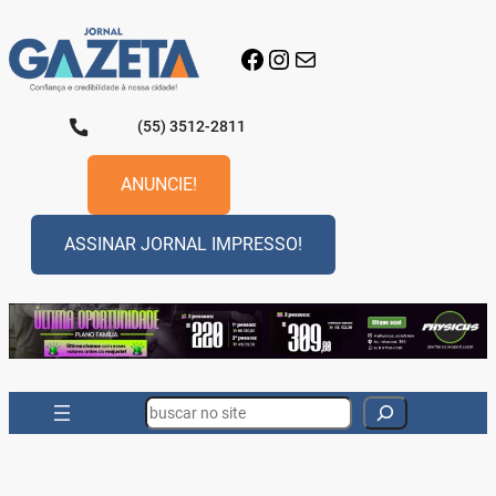
Pular
para
Facebook
Instagram
E-mail
o
conteúdo
(55) 3512-2811
ANUNCIE!
ASSINAR JORNAL IMPRESSO!
Search