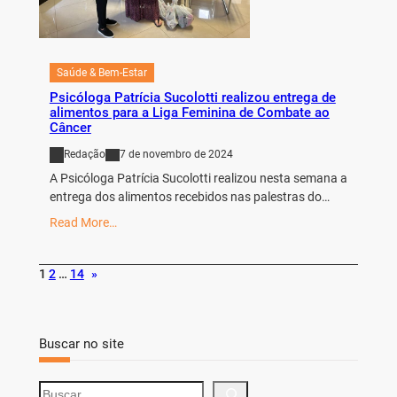
Saúde & Bem-Estar
Psicóloga Patrícia Sucolotti realizou entrega de
alimentos para a Liga Feminina de Combate ao
Câncer
Redação
7 de novembro de 2024
A Psicóloga Patrícia Sucolotti realizou nesta semana a
entrega dos alimentos recebidos nas palestras do…
Read More…
1
2
…
14
»
Buscar no site
S