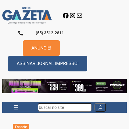
Pular
para
Facebook
Instagram
E-mail
o
conteúdo
(55) 3512-2811
ANUNCIE!
ASSINAR JORNAL IMPRESSO!
Search
Esporte