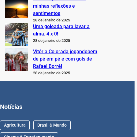
minhas reflexões e
sentimentos
28 de janeiro de 2025
Uma goleada para lavar a
alma: 4 x 0!
28 de janeiro de 2025
Vitória Colorada jogandobem
de pé em pé e com gols de
Rafael Borré!
28 de janeiro de 2025
Notícias
Agricultura
Brasil & Mundo