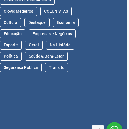
Cinema & Entretenimento
Clóvis Medeiros
COLUNISTAS
Cultura
Destaque
Economia
Educação
Empresas e Negócios
Esporte
Geral
Na História
Política
Saúde & Bem-Estar
Segurança Pública
Trânsito