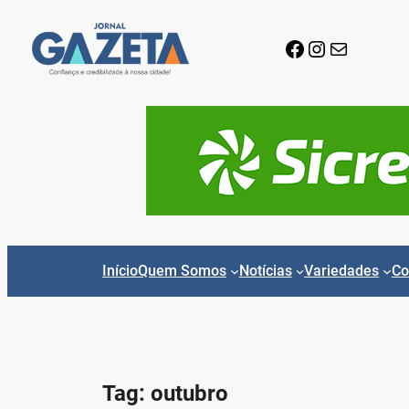
Pular
para
Facebook
Instagram
E-mail
o
conteúdo
Início
Quem Somos
Notícias
Variedades
Co
Tag:
outubro