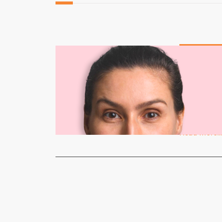
COLUNISTAS
Outubro Ro
Câncer
Redação
2
O mês de o
movimento i
Read More