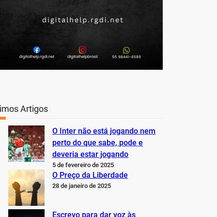
timos Artigos
O Inter não está jogando nem
perto do que sabe, pode e
deveria estar jogando
5 de fevereiro de 2025
O Preço da Liberdade
28 de janeiro de 2025
Escrevo para dar voz às