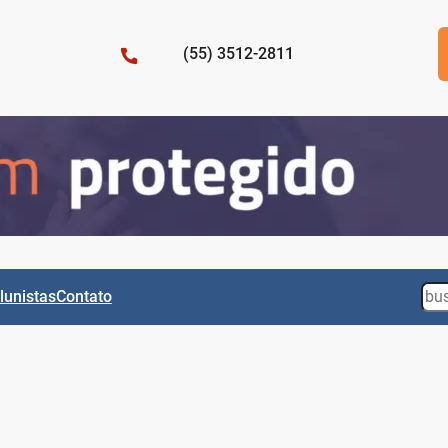
(55) 3512-2811
Sea
lunistas
Contato