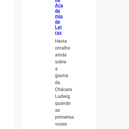
Aca
de
mia
de
Let
ras
Havia
orvalho
ainda
sobre
a
grama
da
Chácara
Ludwig
quando
as
primeiras
vozes