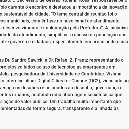
idadão. O Secretário de Gestão, Ademir Rosa, responsável pelo
cípio durante o encontro e destacou a importância da inovação
 sustentável da cidade, “O tema central da reunião foi o
iços municipais, com ênfase no novo canal de atendimento
esenvolvimento e implantação pela Prefeitura”. A iniciativa
lidade do atendimento, simplificar o acesso da população aos
 entre governo e cidadãos, especialmente em áreas onde o uso
 Dr. Sandro Sawicki e Dr. Rafael Z. Frantz representando o
projetos voltados ao uso de tecnologias emergentes em
s Melo, pesquisadora da Universidade de Cambridge. Viviana
 interdisciplinar Digital Cities for Change (DC2), vinculado ao
estiga os desafios relacionados ao desenho, governança e
ientes urbanos, adotando uma abordagem sociotécnica que
criação de valor público. Um trabalho muito importante que
mplementadas de forma segura, transparente e alinhada às