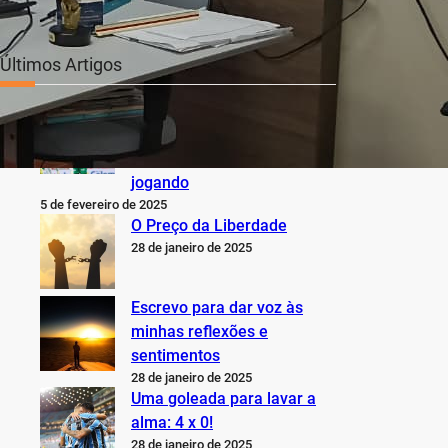
Últimos Artigos
O Inter não está jogando
nem perto do que sabe,
pode e deveria estar
jogando
5 de fevereiro de 2025
O Preço da Liberdade
28 de janeiro de 2025
Escrevo para dar voz às
minhas reflexões e
sentimentos
28 de janeiro de 2025
Uma goleada para lavar a
alma: 4 x 0!
28 de janeiro de 2025