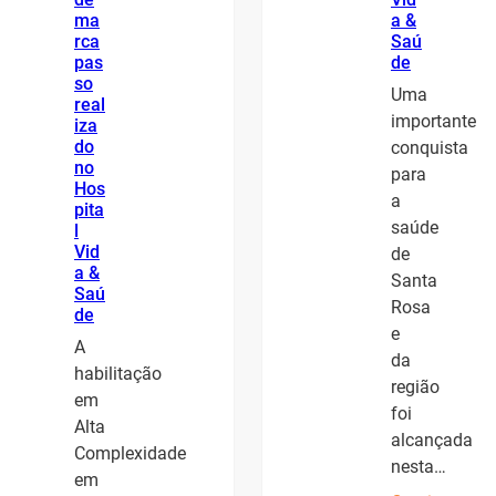
ma
a &
rca
Saú
pas
de
so
Uma
real
importante
iza
do
conquista
no
para
Hos
a
pita
saúde
l
Vid
de
a &
Santa
Saú
Rosa
de
e
A
da
habilitação
região
em
foi
Alta
alcançada
Complexidade
nesta…
em