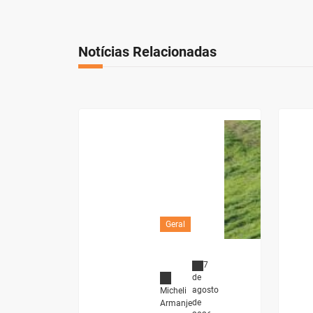
Notícias Relacionadas
Geral
7
de
agosto
Micheli
de
Armanje