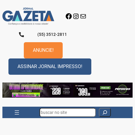
Pular
para
Facebook
Instagram
E-mail
o
conteúdo
(55) 3512-2811
ANUNCIE!
ASSINAR JORNAL IMPRESSO!
Search