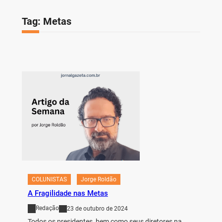
Tag:
Metas
COLUNISTAS
Jorge Roldão
A Fragilidade nas Metas
Redação
23 de outubro de 2024
Todos os presidentes, bem como seus diretores na