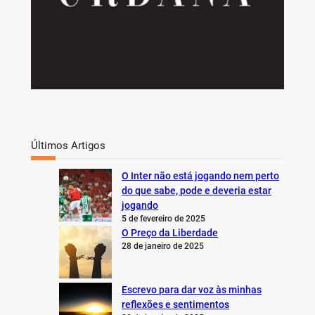
Últimos Artigos
O Inter não está jogando nem perto
do que sabe, pode e deveria estar
jogando
5 de fevereiro de 2025
O Preço da Liberdade
28 de janeiro de 2025
Escrevo para dar voz às minhas
reflexões e sentimentos