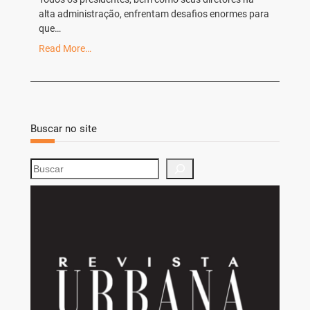
alta administração, enfrentam desafios enormes para
que…
Read More…
Buscar no site
S
e
a
r
c
h