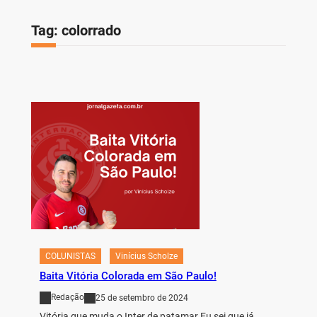
Tag:
colorrado
COLUNISTAS
Vinícius Scholze
Baita Vitória Colorada em São Paulo!
Redação
25 de setembro de 2024
Vitória que muda o Inter de patamar.Eu sei que já