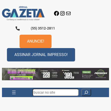
Pular
para
Facebook
Instagram
E-mail
o
conteúdo
(55) 3512-2811
ANUNCIE!
ASSINAR JORNAL IMPRESSO!
Search