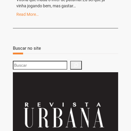
vinha jogando bem, mas gastar…
Read More…
Buscar no site
S
e
a
r
c
h