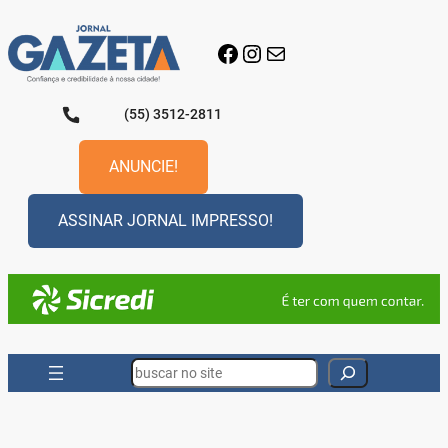
Pular
para
Facebook
Instagram
E-mail
o
conteúdo
(55) 3512-2811
ANUNCIE!
ASSINAR JORNAL IMPRESSO!
Search