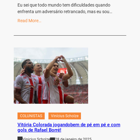
Eu sei que todo mundo tem dificuldades quando
enfrenta um adversário retrancado, mas eu sou…
Read More…
COLUNISTAS
Vinícius Scholze
Vitória Colorada jogandobem de pé em pé e com
gols de Rafael Borré!
Vinicius Scholze
28 de janeiro de 2025