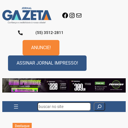
Pular
para
Facebook
Instagram
E-mail
o
conteúdo
(55) 3512-2811
ANUNCIE!
ASSINAR JORNAL IMPRESSO!
Search
Destaque