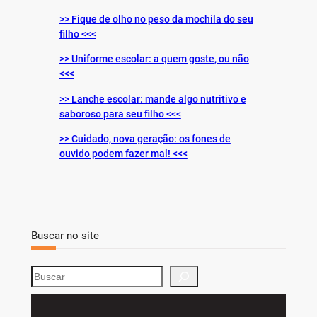
>> Fique de olho no peso da mochila do seu
filho <<<
>> Uniforme escolar: a quem goste, ou não
<<<
>> Lanche escolar: mande algo nutritivo e
saboroso para seu filho <<<
>> Cuidado, nova geração: os fones de
ouvido podem fazer mal! <<<
Buscar no site
S
e
a
r