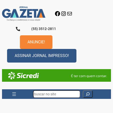
Pular
para
Facebook
Instagram
E-mail
o
conteúdo
(55) 3512-2811
ANUNCIE!
ASSINAR JORNAL IMPRESSO!
Search