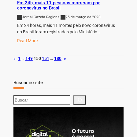
Em 24h, mais 11 pessoas morreram por
coronavírus no Brasil
Jornal Gazeta Regional
25 de março de 2020
Em 24 horas, mais 11 mortes pelo novo coronavírus
no Brasil foram registradas pelo Ministério…
Read More…
«
1
…
149
150
151
…
180
»
Buscar no site
S
e
a
r
c
h