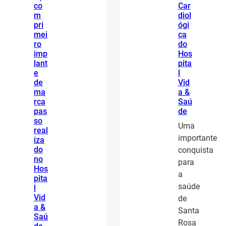
co
Car
m
diol
pri
ógi
mei
ca
ro
do
imp
Hos
lant
pita
e
l
de
Vid
ma
a &
rca
Saú
pas
de
so
Uma
real
importante
iza
do
conquista
no
para
Hos
a
pita
saúde
l
Vid
de
a &
Santa
Saú
Rosa