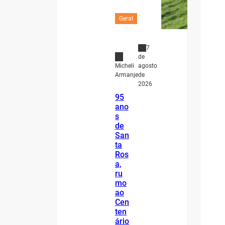
Geral
7
de
agosto
Micheli
de
Armanje
2026
95
ano
s
de
San
ta
Ros
a,
ru
mo
ao
Cen
ten
ário