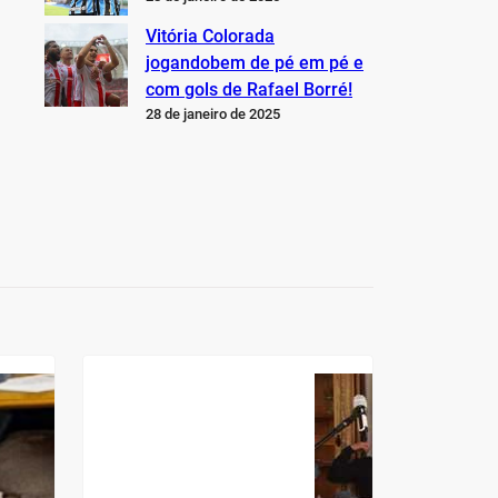
Vitória Colorada
jogandobem de pé em pé e
com gols de Rafael Borré!
28 de janeiro de 2025