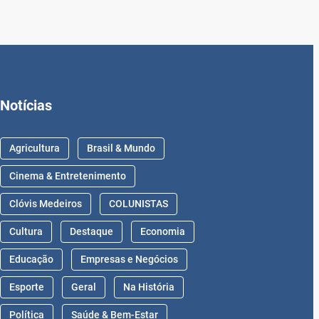
Notícias
Agricultura
Brasil & Mundo
Cinema & Entretenimento
Clóvis Medeiros
COLUNISTAS
Cultura
Destaque
Economia
Educação
Empresas e Negócios
Esporte
Geral
Na História
Política
Saúde & Bem-Estar