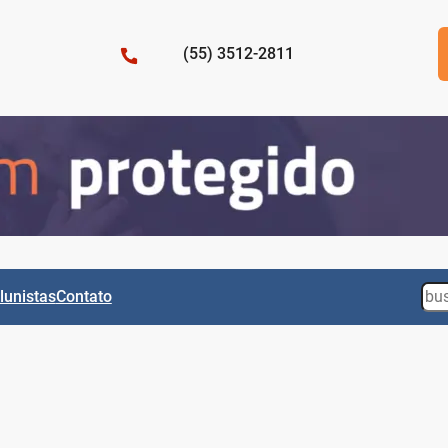
(55) 3512-2811
Sea
lunistas
Contato