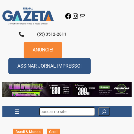
Pular
para
Facebook
Instagram
E-mail
o
conteúdo
(55) 3512-2811
ANUNCIE!
ASSINAR JORNAL IMPRESSO!
Search
Brasil & Mundo
Geral