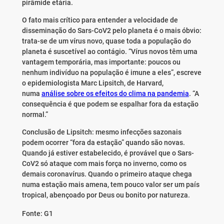
pirâmide etária.
O fato mais crítico para entender a velocidade de
disseminação do Sars-CoV2 pelo planeta é o mais óbvio:
trata-se de um vírus novo, quase toda a população do
planeta é suscetível ao contágio. “Vírus novos têm uma
vantagem temporária, mas importante: poucos ou
nenhum indivíduo na população é imune a eles”, escreve
o epidemiologista Marc Lipsitch, de Harvard,
numa
análise sobre os efeitos do clima na pandemia
. “A
consequência é que podem se espalhar fora da estação
normal.”
Conclusão de Lipsitch: mesmo infecções sazonais
podem ocorrer “fora da estação” quando são novas.
Quando já estiver estabelecido, é provável que o Sars-
CoV2 só ataque com mais força no inverno, como os
demais coronavírus. Quando o primeiro ataque chega
numa estação mais amena, tem pouco valor ser um país
tropical, abençoado por Deus ou bonito por natureza.
Fonte: G1