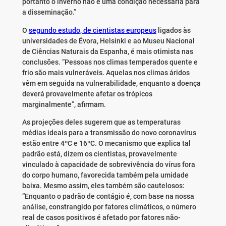
portanto o inverno não é uma condição necessária para
a disseminação.”
O
segundo estudo, de cientistas europeus
ligados às
universidades de Évora, Helsinki e ao Museu Nacional
de Ciências Naturais da Espanha, é mais otimista nas
conclusões. “Pessoas nos climas temperados quente e
frio são mais vulneráveis. Aquelas nos climas áridos
vêm em seguida na vulnerabilidade, enquanto a doença
deverá provavelmente afetar os trópicos
marginalmente”, afirmam.
As projeções deles sugerem que as temperaturas
médias ideais para a transmissão do novo coronavírus
estão entre 4ºC e 16ºC. O mecanismo que explica tal
padrão está, dizem os cientistas, provavelmente
vinculado à capacidade de sobrevivência do vírus fora
do corpo humano, favorecida também pela umidade
baixa. Mesmo assim, eles também são cautelosos:
“Enquanto o padrão de contágio é, com base na nossa
análise, constrangido por fatores climáticos, o número
real de casos positivos é afetado por fatores não-