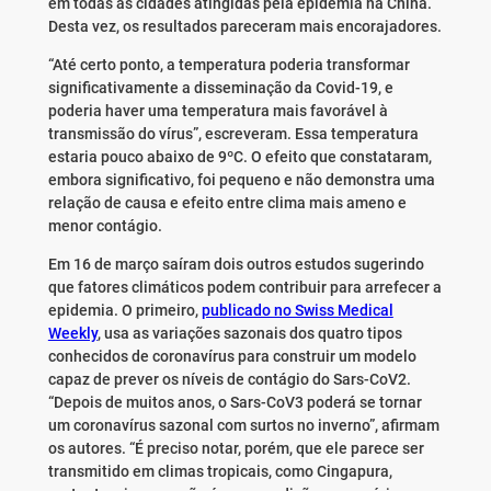
em todas as cidades atingidas pela epidemia na China.
Desta vez, os resultados pareceram mais encorajadores.
“Até certo ponto, a temperatura poderia transformar
significativamente a disseminação da Covid-19, e
poderia haver uma temperatura mais favorável à
transmissão do vírus”, escreveram. Essa temperatura
estaria pouco abaixo de 9ºC. O efeito que constataram,
embora significativo, foi pequeno e não demonstra uma
relação de causa e efeito entre clima mais ameno e
menor contágio.
Em 16 de março saíram dois outros estudos sugerindo
que fatores climáticos podem contribuir para arrefecer a
epidemia. O primeiro,
publicado no Swiss Medical
Weekly
, usa as variações sazonais dos quatro tipos
conhecidos de coronavírus para construir um modelo
capaz de prever os níveis de contágio do Sars-CoV2.
“Depois de muitos anos, o Sars-CoV3 poderá se tornar
um coronavírus sazonal com surtos no inverno”, afirmam
os autores. “É preciso notar, porém, que ele parece ser
transmitido em climas tropicais, como Cingapura,