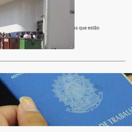
Economia
as nas agências da Caixa
a Regional
29 de abril de 2020
manhã é grande o número de pessoas que estão
nas filas para…
…
 jornada e salário é válida, diz Tribunal do Trabalho
a Regional
23 de abril de 2020
 do Tribunal Superior do Trabalho (TST), Maria Cristina
irmou que a redução…
…