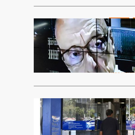
Destaque
Expansão d
presidenci
Jornal Gazet
O Plenário 
Deputados 
Read More
Destaque
Caixa e S
Jornal Gazet
A Caixa Eco