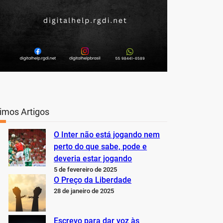
timos Artigos
O Inter não está jogando nem
perto do que sabe, pode e
deveria estar jogando
5 de fevereiro de 2025
O Preço da Liberdade
28 de janeiro de 2025
Escrevo para dar voz às