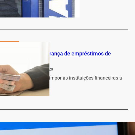
e para oferecer…
…
Economia
rão de suspender cobrança de empréstimos de
s, diz Justiça
a Regional
22 de abril de 2020
ral e a União terão de impor às instituições financeiras a
da…
…