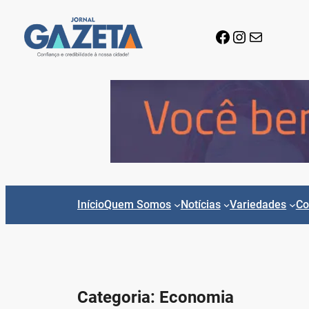
Pular
para
Facebook
Instagram
E-mail
o
conteúdo
Início
Quem Somos
Notícias
Variedades
Co
Categoria:
Economia