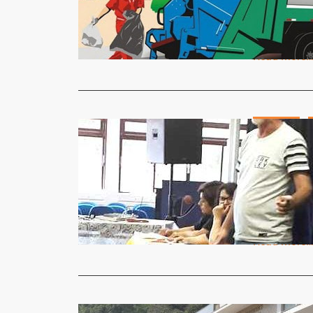
A captação e
mais essenc
Read More
Destaque
METALÚRG
MENOR J
Jornal Gazet
O Sindicato 
assembleia 
Read More