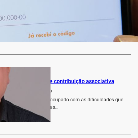
mo pedir a renda básica emergencial de R$ 600
a Regional
7 de abril de 2020
lhadores informais de baixa renda e a beneficiários do
ia, a renda…
…
Economia
 posterga cobrança de contribuição associativa
a Regional
2 de abril de 2020
s Fronteira Noroeste, preocupado com as dificuldades que
rios vem sofrendo com as…
…