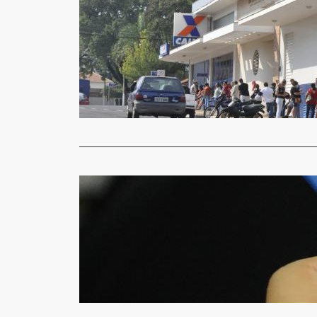
Destaque
Longas fil
Jornal Gazet
Agora pela 
aguardando 
Read More
Economia
Redução de
Jornal Gazet
A presidente
Peduzzi, af
Read More