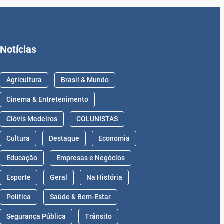
Notícias
Agricultura
Brasil & Mundo
Cinema & Entretenimento
Clóvis Medeiros
COLUNISTAS
Cultura
Destaque
Economia
Educação
Empresas e Negócios
Esporte
Geral
Na História
Política
Saúde & Bem-Estar
Segurança Pública
Trânsito