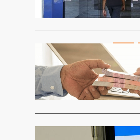
com o Sebra
Read More
Destaque
Bancos te
aposentado
Jornal Gazet
O Banco Cent
suspensão 
Read More
Economia