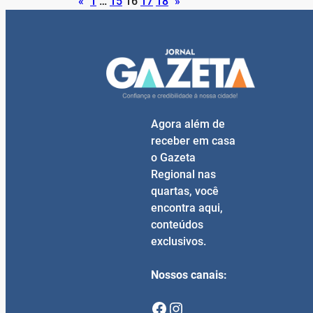
«
1
…
15
16
17
18
»
Agora além de
receber em casa
o Gazeta
Regional nas
quartas, você
encontra aqui,
conteúdos
exclusivos.
Nossos canais:
Facebook
Instagram