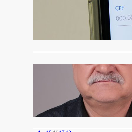
Confira co
Jornal Gazet
Paga a traba
Bolsa Famíl
Read More
Destaque
Sindilojas
Jornal Gazet
O Sindiloja
os empresá
Read More