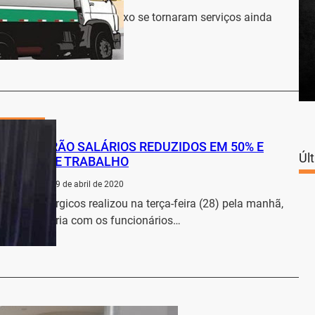
 destinação correta do lixo se tornaram serviços ainda
iais para manter…
…
Economia
ICOS TERÃO SALÁRIOS REDUZIDOS EM 50% E
Úl
ORNADA DE TRABALHO
a Regional
29 de abril de 2020
dos Metalúrgicos realizou na terça-feira (28) pela manhã,
extraordinária com os funcionários…
…