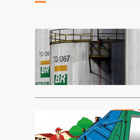
Destaque
Petrobras 
Jornal Gazet
A Petrobras
da gasolina
Read More
Destaque
Crise pode
partir de 
Jornal Gazet