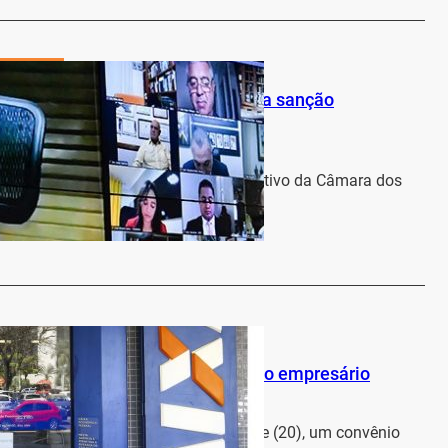
Economia
o auxílio emergencial segue para sanção
al
a Regional
23 de abril de 2020
aprovou na quarta-feira (22) o substitutivo da Câmara dos
ao projeto do Senado…
…
Economia
ebrae oferecem crédito ao pequeno empresário
a Regional
22 de abril de 2020
nômica Federal (Caixa) anunciou, hoje (20), um convênio