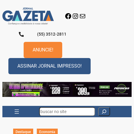
Pular
para
Facebook
Instagram
E-mail
o
conteúdo
(55) 3512-2811
ANUNCIE!
ASSINAR JORNAL IMPRESSO!
Search
Destaque
Economia