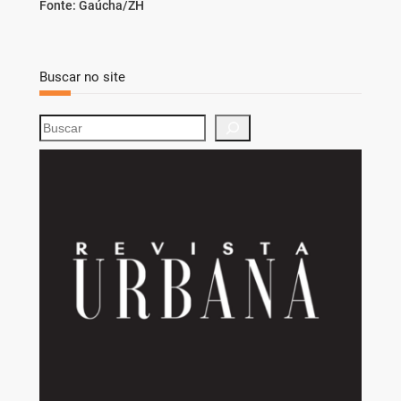
Fonte: Gaúcha/ZH
Buscar no site
S
e
a
r
c
h