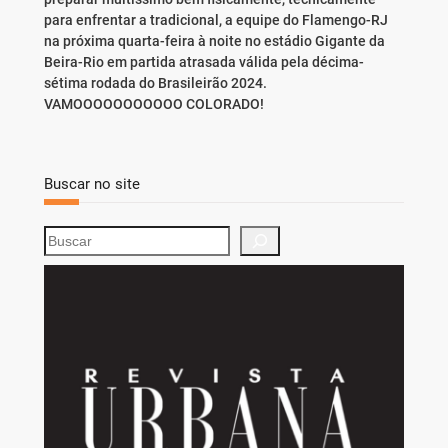
para enfrentar a tradicional, a equipe do Flamengo-RJ
na próxima quarta-feira à noite no estádio Gigante da
Beira-Rio em partida atrasada válida pela décima-
sétima rodada do Brasileirão 2024.
VAMOOOOOOOOOOO COLORADO!
Buscar no site
S
e
a
r
c
h