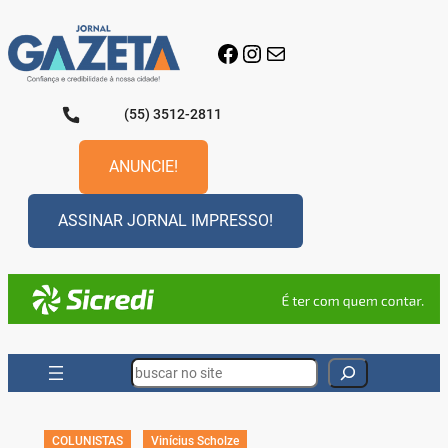
Pular
para
Facebook
Instagram
E-mail
o
conteúdo
(55) 3512-2811
ANUNCIE!
ASSINAR JORNAL IMPRESSO!
Search
COLUNISTAS
Vinícius Scholze