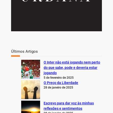
Últimos Artigos
O Inter não está jogando nem perto
do que sabe, pode e deveria estar
jogando
5 de fevereiro de 2025
O Preço da Liberdade
28 de janeiro de 2025
Escrevo para dar voz às minhas
reflexões e sentimentos