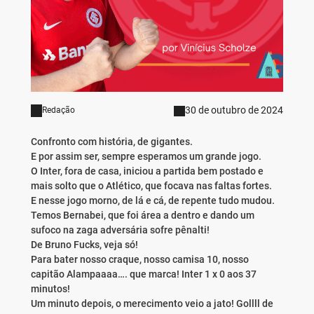
30 de outubro de 2024
Redação
Confronto com história, de gigantes.
E por assim ser, sempre esperamos um grande jogo.
O Inter, fora de casa, iniciou a partida bem postado e
mais solto que o Atlético, que focava nas faltas fortes.
E nesse jogo morno, de lá e cá, de repente tudo mudou.
Temos Bernabei, que foi área a dentro e dando um
sufoco na zaga adversária sofre pênalti!
De Bruno Fucks, veja só!
Para bater nosso craque, nosso camisa 10, nosso
capitão Alampaaaa…. que marca! Inter 1 x 0 aos 37
minutos!
Um minuto depois, o merecimento veio a jato! Gollll de