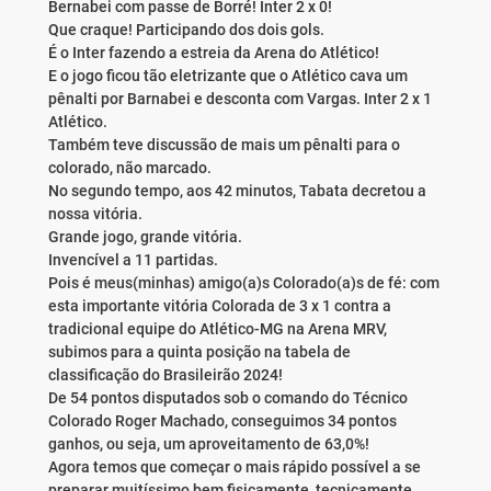
Bernabei com passe de Borré! Inter 2 x 0!
Que craque! Participando dos dois gols.
É o Inter fazendo a estreia da Arena do Atlético!
E o jogo ficou tão eletrizante que o Atlético cava um
pênalti por Barnabei e desconta com Vargas. Inter 2 x 1
Atlético.
Também teve discussão de mais um pênalti para o
colorado, não marcado.
No segundo tempo, aos 42 minutos, Tabata decretou a
nossa vitória.
Grande jogo, grande vitória.
Invencível a 11 partidas.
Pois é meus(minhas) amigo(a)s Colorado(a)s de fé: com
esta importante vitória Colorada de 3 x 1 contra a
tradicional equipe do Atlético-MG na Arena MRV,
subimos para a quinta posição na tabela de
classificação do Brasileirão 2024!
De 54 pontos disputados sob o comando do Técnico
Colorado Roger Machado, conseguimos 34 pontos
ganhos, ou seja, um aproveitamento de 63,0%!
Agora temos que começar o mais rápido possível a se
preparar muitíssimo bem fisicamente, tecnicamente