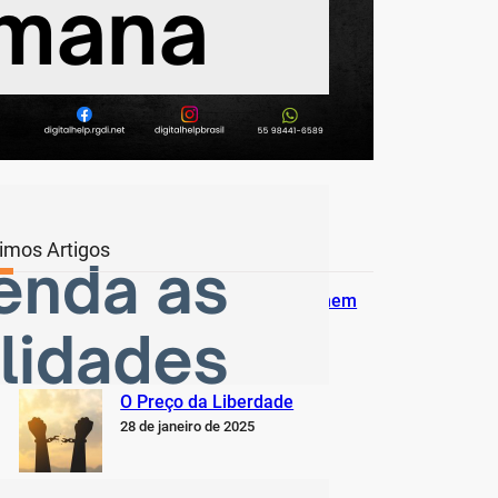
timos Artigos
O Inter não está jogando nem
perto do que sabe, pode e
deveria estar jogando
5 de fevereiro de 2025
O Preço da Liberdade
28 de janeiro de 2025
Escrevo para dar voz às