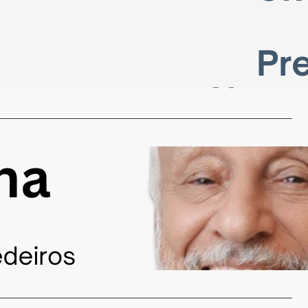
vas Regras!
 de novembro de 2024
e 2025 se aproximando, muitas pessoas que estão
 sua aposentadoria começam…
…
os
COLUNISTAS
i pensando no que escrever hoje
 de novembro de 2024
bordar um tema que agrade minimamente. Escrever sobre a
anta Úrsula…
…