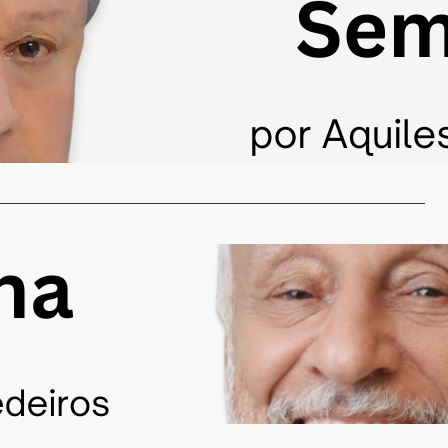
 Jovem dá Show
 de novembro de 2024
 28, fui ao Centro Cívico Antônio Carlos Borges para
 dos mais…
…
a vida
 de novembro de 2024
e colocar tantas palavras nesta página em branco, tantas
ntosacentos, pontuações, figuras…
…