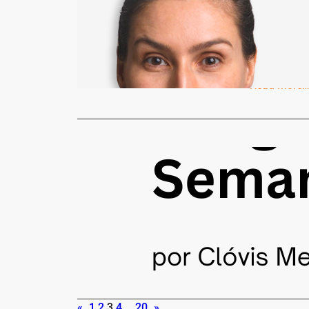
para as No
Redação
6
Com o ano d
planejando
Read More
Clóvis Medeir
Estava aqu
Redação
1
É difícil a
Ordem de S
Read More
«
1
2
3
4
…
20
»