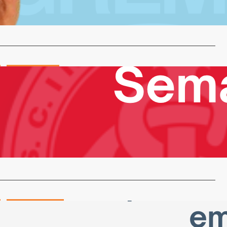
cnica do Grêmio.…
…
Vinícius Scholze
O! INTER E FLAMENGO FIZERAM O MELHOR JOGO
LEIRÃO
 de novembro de 2024
 Que jogão!Um empate com sensação de goleada.Como é
s times jogando…
…
Dra. Carla Scherer
 Mudar nas Aposentadorias em 2025? Prepare-se