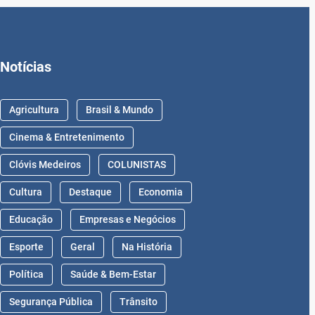
Notícias
Agricultura
Brasil & Mundo
Cinema & Entretenimento
Clóvis Medeiros
COLUNISTAS
Cultura
Destaque
Economia
Educação
Empresas e Negócios
Esporte
Geral
Na História
Política
Saúde & Bem-Estar
Segurança Pública
Trânsito