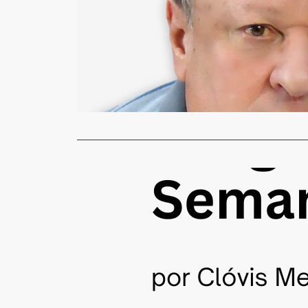
Orquestra
Redação
7
Na 2ª-feira,
apreciar um
Read More
COLUNISTAS
A beleza d
Redação
7
Eu tinha qu
vírgulas, ta
Read More