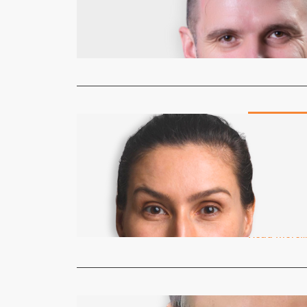
Os carros e
alternativa
Read More
COLUNISTAS
Autistas e
Possibilid
Redação
1
A conscient
crescendo, e
Read More
Aquiles Giovell