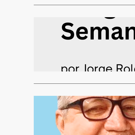
COLUNISTAS
Eu me Demi
Redação
6
Você sabe q
próximos a
Read More
COLUNISTAS
Como é bo
Redação
6
Como é bom 