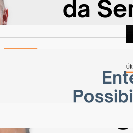
létricos se apresentam há muitos anos como uma
 para consolidar a mudança…
…
Dra. Carla Scherer
 o Direito ao Benefício do INSS: Entenda as
Úl
ades
3 de novembro de 2024
ização sobre os direitos das pessoas com autismo vem
, junto a isso,…
…
i
COLUNISTAS