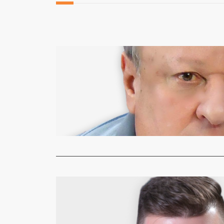
Aquiles Giovell
O Crime s
Redação
1
Das grandes
está à…
Read More
Alexandre Hüll
CARROS E
Redação
1