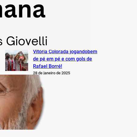
minhas reflexões e
sentimentos
28 de janeiro de 2025
Uma goleada para lavar a
alma: 4 x 0!
28 de janeiro de 2025
Vitória Colorada jogandobem
de pé em pé e com gols de
Rafael Borré!
28 de janeiro de 2025