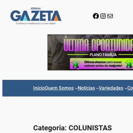
Pular
para
Facebook
Instagram
E-mail
o
conteúdo
Início
Quem Somos
Notícias
Variedades
Co
Categoria:
COLUNISTAS