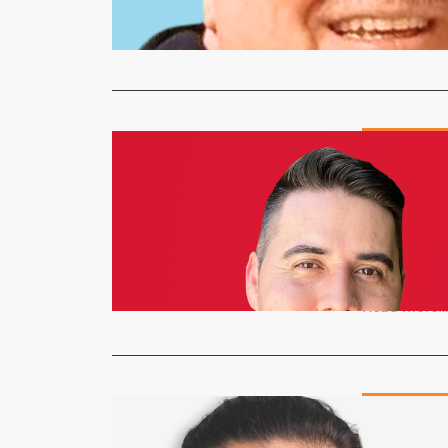
comissão té
Read More
COLUNISTAS
QUE JOGÃ
DO BRASI
Redação
6
Que jogão!
bom ver doi
Read More
COLUNISTAS
O Que Vai