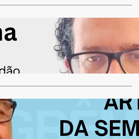
Jorge Roldão
to! A Fragilidade do Emprego.
 de novembro de 2024
ual será o maior desafio que sua empresa enfrentará nos
nos? Pensou…
…
Mauricio Coas
m ser gremista!
 de novembro de 2024
ser gremista, agora com contagem regressiva para nossa