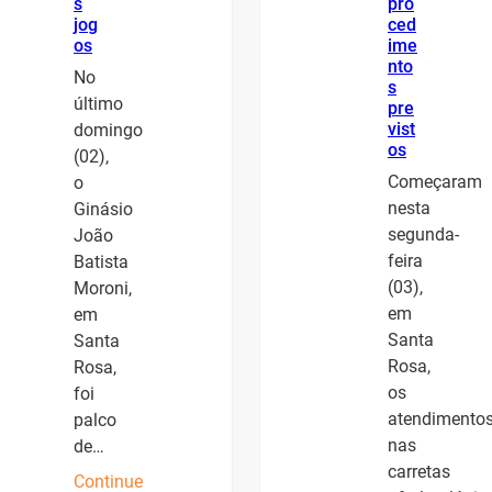
s
pro
jog
ced
os
ime
nto
No
s
último
pre
vist
domingo
os
(02),
Começaram
o
nesta
Ginásio
segunda-
João
feira
Batista
(03),
Moroni,
em
em
Santa
Santa
Rosa,
Rosa,
os
foi
atendimento
palco
nas
de…
carretas
Continue