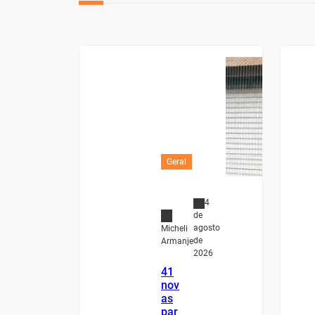
Geral
4
de
agosto
Micheli
de
Armanje
2026
41
nov
as
par