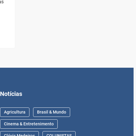
as
Notícias
Agricultura
Brasil & Mundo
Cinema & Entretenimento
Clóvis Medeiros
COLUNISTAS