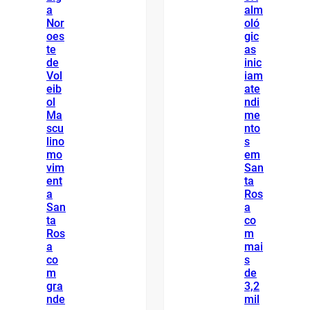
a
alm
Nor
oló
oes
gic
te
as
de
inic
Vol
iam
eib
ate
ol
ndi
Ma
me
scu
nto
lino
s
mo
em
vim
San
ent
ta
a
Ros
San
a
ta
co
Ros
m
a
mai
co
s
m
de
gra
3,2
nde
mil