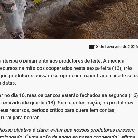
13 de fevereiro de 2026
 antecipa o pagamento aos produtores de leite. A medida,
ecursos na mão dos cooperados nesta sexta-feira (13), três
a que produtores possam cumprir com maior tranquilidade seus
 datas.
 no dia 16, mas os bancos estarão fechados na segunda (16)
e reduzido até quarta (18). Sem a antecipação, os produtores
us recursos, período crítico para quem tem contas,
rural para honrar.
osso objetivo é claro: evitar que nossos produtores atrasem
rolongado. É uma ação de apoio ao nosso cooperado”, afirma