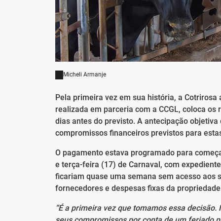
Micheli Armanje
Pela primeira vez em sua história, a Cotrirosa
realizada em parceria com a CCGL, coloca os r
dias antes do previsto. A antecipação objetiv
compromissos financeiros previstos para estas
O pagamento estava programado para começar
e terça-feira (17) de Carnaval, com expedient
ficariam quase uma semana sem acesso aos se
fornecedores e despesas fixas da propriedade 
“É a primeira vez que tomamos essa decisão. N
seus compromissos por conta de um feriado p