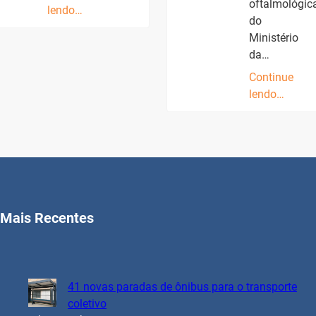
oftalmológic
lendo…
do
Ministério
da…
Continue
lendo…
Mais Recentes
41 novas paradas de ônibus para o transporte
coletivo