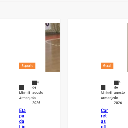
Esporte
Geral
4
4
de
de
agosto
agosto
Micheli
Micheli
de
de
Armanje
Armanje
2026
2026
Eta
Car
pa
ret
da
as
Lig
oft