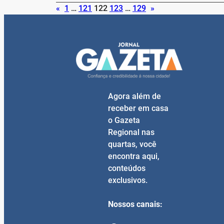
«
1
…
121
122
123
…
129
»
Agora além de
receber em casa
o Gazeta
Regional nas
quartas, você
encontra aqui,
conteúdos
exclusivos.
Nossos canais: