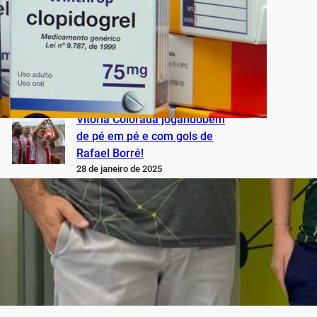
minhas reflexões e
sentimentos
28 de janeiro de 2025
Uma goleada para lavar a
alma: 4 x 0!
28 de janeiro de 2025
Vitória Colorada jogandobem
de pé em pé e com gols de
Rafael Borré!
28 de janeiro de 2025