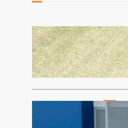
Geral
Obra da Ru
Micheli Arma
Mais uma ob
liga a Av. 
Read More
Geral
Inauguraçã
emoção
Micheli Arma