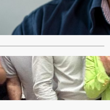
dim assume a coordenação do Novo Curso de
 das Faculdades FEMA
nje
10 de fevereiro de 2025
es Integradas Machado de Assis (FEMA) têm o prazer de
ue Jonas Bordim…
…
de apresenta tomógrafo que funcionará na
ão José
nje
10 de fevereiro de 2025
e de Giruá e região contará em breve, com um novo
o de tomografia…
…