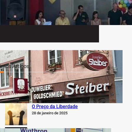
timos Artigos
O Inter não está jogando nem
perto do que sabe, pode e
deveria estar jogando
5 de fevereiro de 2025
O Preço da Liberdade
28 de janeiro de 2025
Escrevo para dar voz às