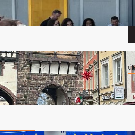
a de Santa Rosa concluiu a construção da nova Escola
e Educação Infantil…
…
 do Instituto Sinodal da Paz participa de
Úl
io na Alemanha
nje
11 de fevereiro de 2025
a Raquel Bus, do Instituto Sinodal da Paz, viveu uma
inesquecível no início…
…
Saúde & Bem-Estar