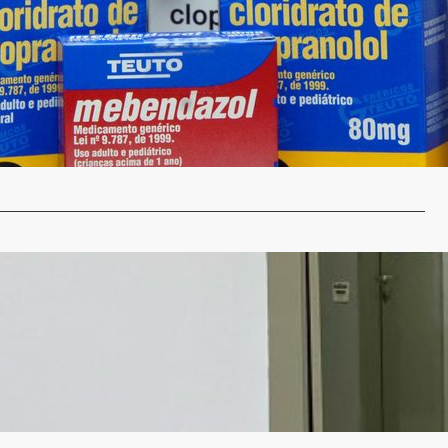
contribuem para queda de mais de 50% no preço de
nje
11 de fevereiro de 2025
udo feito pelo Instituto de Pesquisa Econômica Aplicada
u os impactos dos…
…
an Marino vai marcar o início dos Jogos de Verão
nje
10 de fevereiro de 2025
feira, 11 de fevereiro, iniciam os Jogos de Verão 2025. A
cial vai…
…