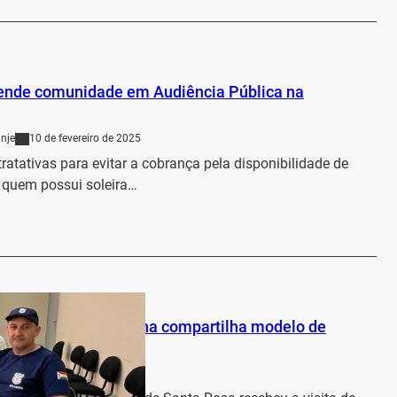
fende comunidade em Audiência Pública na
nje
10 de fevereiro de 2025
atativas para evitar a cobrança pela disponibilidade de
 quem possui soleira…
…
 de Mobilidade Urbana compartilha modelo de
m outros municípios
nje
10 de fevereiro de 2025