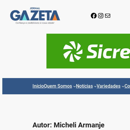
Pular
para
Facebook
Instagram
E-mail
o
conteúdo
Início
Quem Somos
Notícias
Variedades
Co
Autor:
Micheli Armanje