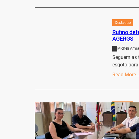
Destaque
Rufino de
AGERGS
Micheli Arma
Seguem as tr
esgoto para
Read More
Destaque
Secretaria
gestão co
Micheli Arma