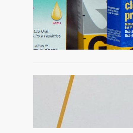
Genéricos 
remédios
Micheli Arma
Um novo est
(Ipea) medi
Read More
Geral
Show com S
Micheli Arma
Nesta terça-
abertura ofi
Read More