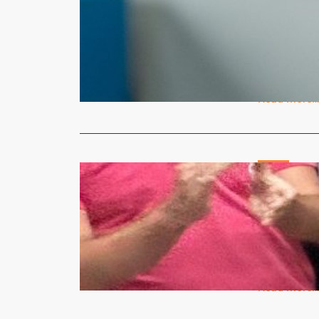
Jonas Bor
Marketing
Micheli Arma
As Faculdad
anunciar q
Read More
Geral
Vida & Saú
Unidade S
Micheli Arma
A comunidad
equipament
Read More