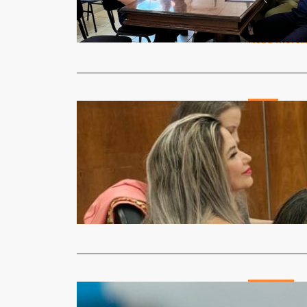
O Secretári
uma equipe
Read More
Geral
Délcio Ste
Porto Aleg
Micheli Arma
O President
(FUMSSAR), 
Read More
Destaque