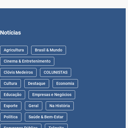
Notícias
Agricultura
Brasil & Mundo
Cinema & Entretenimento
Clóvis Medeiros
COLUNISTAS
Cultura
Destaque
Economia
Educação
Empresas e Negócios
Esporte
Geral
Na História
Política
Saúde & Bem-Estar
Segurança Pública
Trânsito