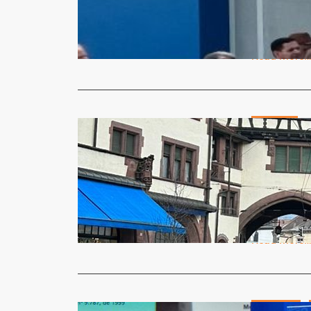
A Prefeitur
Municipal d
Read More
Destaque
Professora
intercâmb
Micheli Arma
A professor
experiência 
Read More
Economia