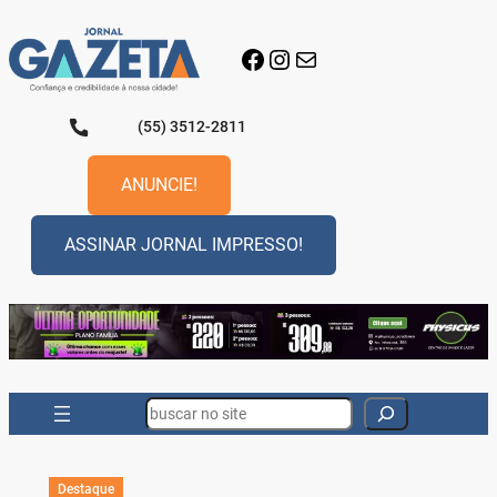
Pular
para
Facebook
Instagram
E-mail
o
conteúdo
(55) 3512-2811
ANUNCIE!
ASSINAR JORNAL IMPRESSO!
Search
Destaque