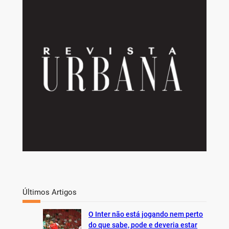
a
r
c
h
Últimos Artigos
O Inter não está jogando nem perto
do que sabe, pode e deveria estar