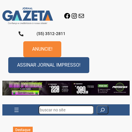
Pular
para
Facebook
Instagram
E-mail
o
conteúdo
(55) 3512-2811
ANUNCIE!
ASSINAR JORNAL IMPRESSO!
Search
Destaque