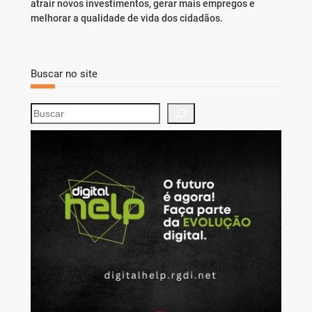
atrair novos investimentos, gerar mais empregos e
melhorar a qualidade de vida dos cidadãos.
Buscar no site
S
e
a
r
c
h