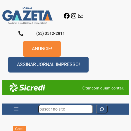
Pular
para
Facebook
Instagram
E-mail
o
conteúdo
(55) 3512-2811
ANUNCIE!
ASSINAR JORNAL IMPRESSO!
Search
Geral