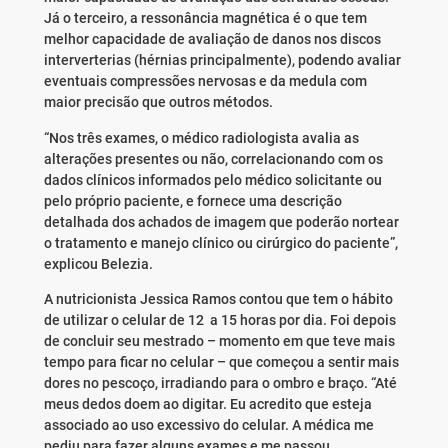
Já o terceiro, a ressonância magnética é o que tem
melhor capacidade de avaliação de danos nos discos
interverterias (hérnias principalmente), podendo avaliar
eventuais compressões nervosas e da medula com
maior precisão que outros métodos.
“Nos três exames, o médico radiologista avalia as
alterações presentes ou não, correlacionando com os
dados clínicos informados pelo médico solicitante ou
pelo próprio paciente, e fornece uma descrição
detalhada dos achados de imagem que poderão nortear
o tratamento e manejo clínico ou cirúrgico do paciente”,
explicou Belezia.
A nutricionista Jessica Ramos contou que tem o hábito
de utilizar o celular de 12 a 15 horas por dia. Foi depois
de concluir seu mestrado – momento em que teve mais
tempo para ficar no celular – que começou a sentir mais
dores no pescoço, irradiando para o ombro e braço. “Até
meus dedos doem ao digitar. Eu acredito que esteja
associado ao uso excessivo do celular. A médica me
pediu para fazer alguns exames e me passou