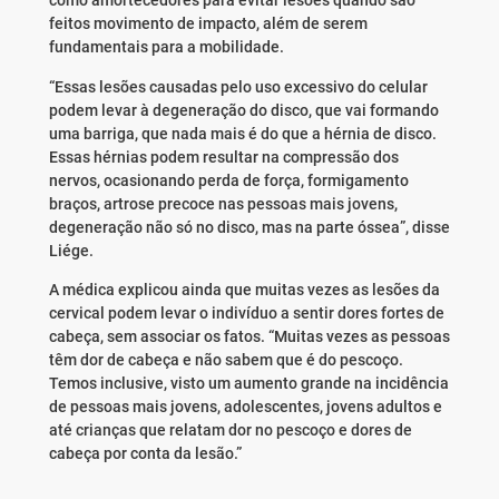
como amortecedores para evitar lesões quando são
feitos movimento de impacto, além de serem
fundamentais para a mobilidade.
“Essas lesões causadas pelo uso excessivo do celular
podem levar à degeneração do disco, que vai formando
uma barriga, que nada mais é do que a hérnia de disco.
Essas hérnias podem resultar na compressão dos
nervos, ocasionando perda de força, formigamento
braços, artrose precoce nas pessoas mais jovens,
degeneração não só no disco, mas na parte óssea”, disse
Liége.
A médica explicou ainda que muitas vezes as lesões da
cervical podem levar o indivíduo a sentir dores fortes de
cabeça, sem associar os fatos. “Muitas vezes as pessoas
têm dor de cabeça e não sabem que é do pescoço.
Temos inclusive, visto um aumento grande na incidência
de pessoas mais jovens, adolescentes, jovens adultos e
até crianças que relatam dor no pescoço e dores de
cabeça por conta da lesão.”