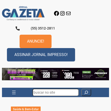
Pular
para
Facebook
Instagram
E-mail
o
conteúdo
(55) 3512-2811
ANUNCIE!
ASSINAR JORNAL IMPRESSO!
Search
Saúde & Bem-Estar