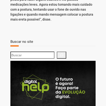
medicações leves. Agora estou tomando mais cuidado
com a postura, tentando usar o fone de ouvido nas
ligações e quando mando mensagem colocar a postura
mais ereta possível”, disse.
Buscar no site
S
e
a
r
c
h