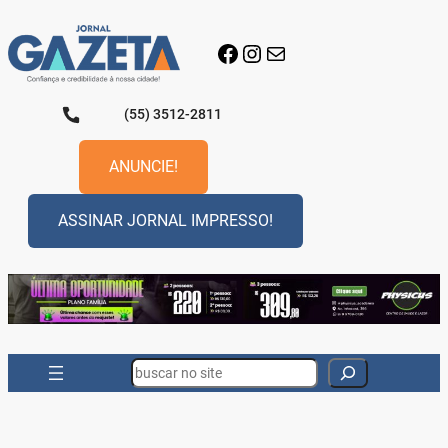
Pular
para
Facebook
Instagram
E-mail
o
conteúdo
(55) 3512-2811
ANUNCIE!
ASSINAR JORNAL IMPRESSO!
Search