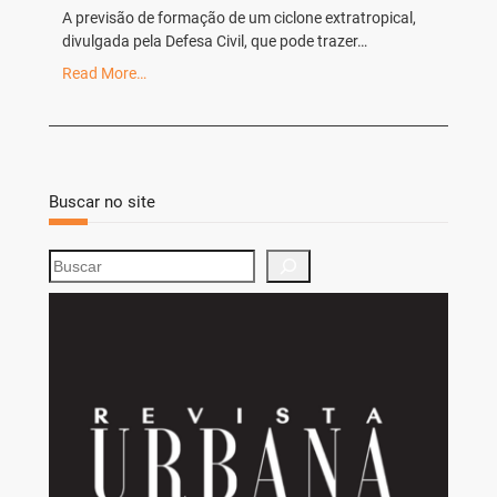
A previsão de formação de um ciclone extratropical,
divulgada pela Defesa Civil, que pode trazer…
Read More…
Buscar no site
S
e
a
r
c
h