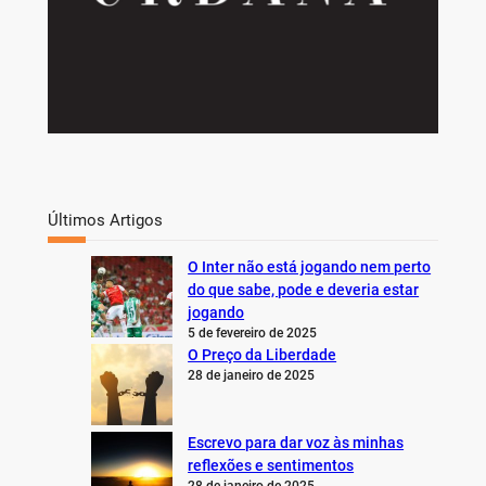
Últimos Artigos
O Inter não está jogando nem perto
do que sabe, pode e deveria estar
jogando
5 de fevereiro de 2025
O Preço da Liberdade
28 de janeiro de 2025
Escrevo para dar voz às minhas
reflexões e sentimentos