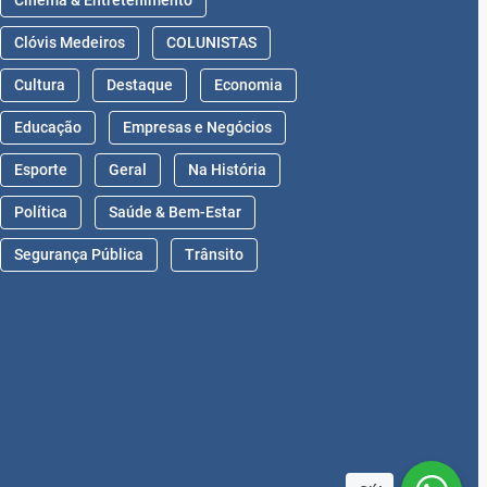
Cinema & Entretenimento
Clóvis Medeiros
COLUNISTAS
Cultura
Destaque
Economia
Educação
Empresas e Negócios
Esporte
Geral
Na História
Política
Saúde & Bem-Estar
Segurança Pública
Trânsito