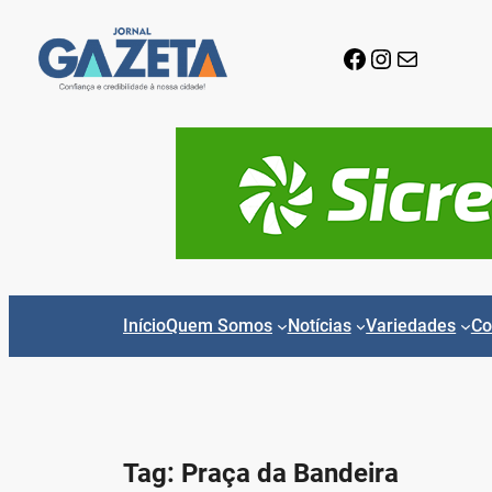
Pular
para
Facebook
Instagram
E-mail
o
conteúdo
Início
Quem Somos
Notícias
Variedades
Co
Tag:
Praça da Bandeira