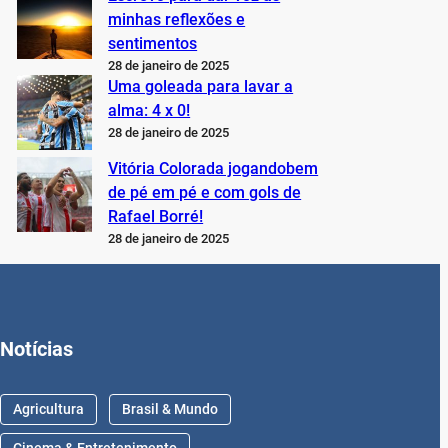
minhas reflexões e
sentimentos
28 de janeiro de 2025
Uma goleada para lavar a
alma: 4 x 0!
28 de janeiro de 2025
Vitória Colorada jogandobem
de pé em pé e com gols de
Rafael Borré!
28 de janeiro de 2025
Notícias
Agricultura
Brasil & Mundo