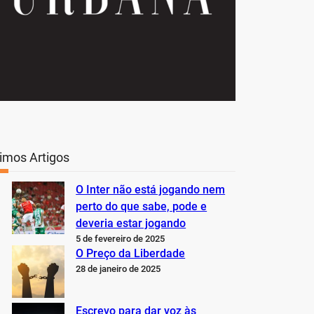
timos Artigos
O Inter não está jogando nem
perto do que sabe, pode e
deveria estar jogando
5 de fevereiro de 2025
O Preço da Liberdade
28 de janeiro de 2025
Escrevo para dar voz às