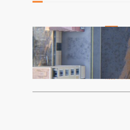
Geral
Revitaliza
dias
Redação
1
A Praça da 
Rosa, será 
Read More