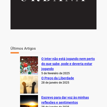
Últimos Artigos
O Inter não está jogando nem perto
do que sabe, pode e deveria estar
jogando
5 de fevereiro de 2025
O Preço da Liberdade
28 de janeiro de 2025
Escrevo para dar voz às minhas
reflexões e sentimentos