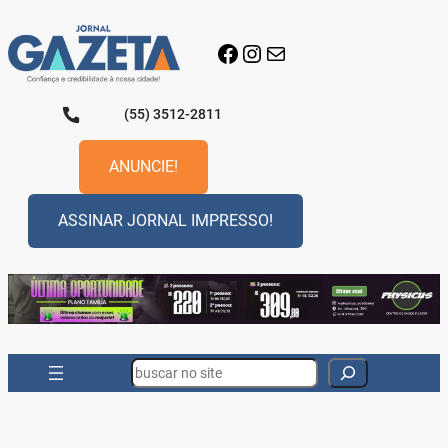
Pular
para
Facebook
Instagram
E-mail
o
conteúdo
(55) 3512-2811
ANUNCIE!
ASSINAR JORNAL IMPRESSO!
Search