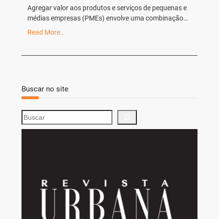
Agregar valor aos produtos e serviços de pequenas e
médias empresas (PMEs) envolve uma combinação…
Read More…
Buscar no site
S
e
a
r
c
h