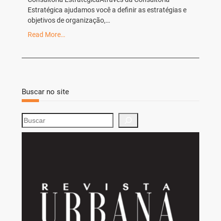
Estratégica ajudamos você a definir as estratégias e
objetivos de organização,…
Read More…
Buscar no site
S
e
a
r
c
h