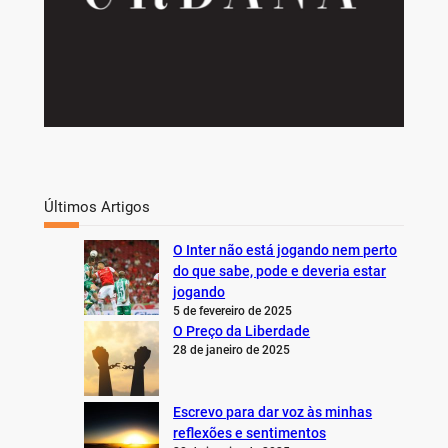
Últimos Artigos
O Inter não está jogando nem perto
do que sabe, pode e deveria estar
jogando
5 de fevereiro de 2025
O Preço da Liberdade
28 de janeiro de 2025
Escrevo para dar voz às minhas
reflexões e sentimentos