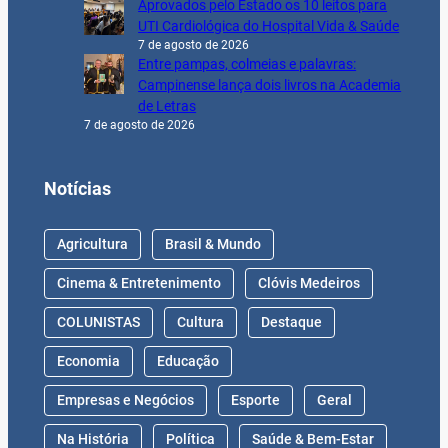
Aprovados pelo Estado os 10 leitos para
UTI Cardiológica do Hospital Vida & Saúde
7 de agosto de 2026
Entre pampas, colmeias e palavras:
Campinense lança dois livros na Academia
de Letras
7 de agosto de 2026
Notícias
Agricultura
Brasil & Mundo
Cinema & Entretenimento
Clóvis Medeiros
COLUNISTAS
Cultura
Destaque
Economia
Educação
Empresas e Negócios
Esporte
Geral
Na História
Política
Saúde & Bem-Estar