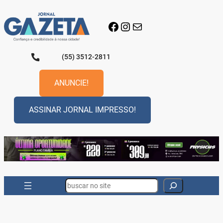
Pular
para
Facebook
Instagram
E-mail
o
conteúdo
(55) 3512-2811
ANUNCIE!
ASSINAR JORNAL IMPRESSO!
Search