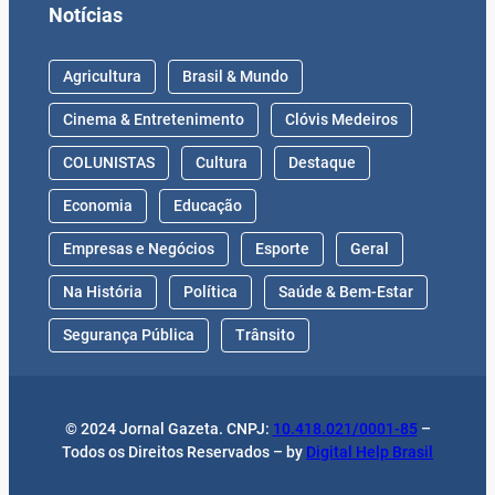
Notícias
Agricultura
Brasil & Mundo
Cinema & Entretenimento
Clóvis Medeiros
COLUNISTAS
Cultura
Destaque
Economia
Educação
Empresas e Negócios
Esporte
Geral
Na História
Política
Saúde & Bem-Estar
Segurança Pública
Trânsito
© 2024 Jornal Gazeta. CNPJ:
10.418.021/0001-85
–
Todos os Direitos Reservados – by
Digital Help Brasil