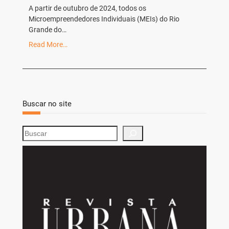
A partir de outubro de 2024, todos os
Microempreendedores Individuais (MEIs) do Rio
Grande do…
Read More…
Buscar no site
S
e
a
r
c
h